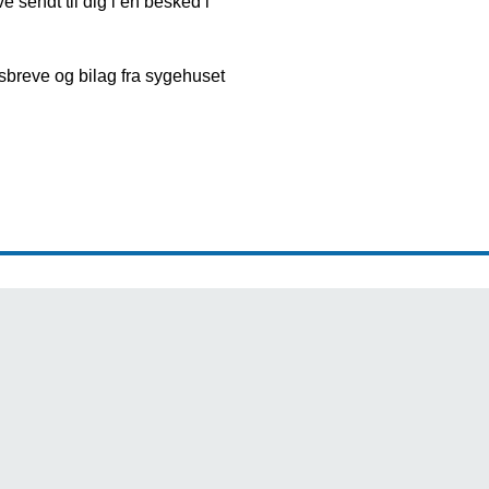
 sendt til dig i en besked i
esbreve og bilag fra sygehuset