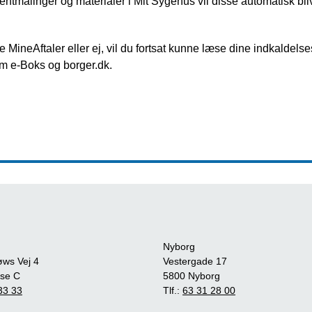
ntmålinger og materialer i Mit Sygehus vil disse automatisk blive
MineAftaler eller ej, vil du fortsat kunne læse dine indkaldels
om e-Boks og borger.dk.
Nyborg
øws Vej 4
Vestergade 17
se C
5800 Nyborg
33 33
Tlf.:
63 31 28 00