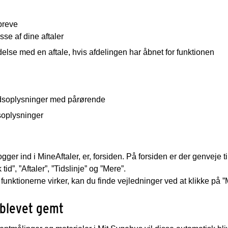
breve
isse af dine aftaler
delse med en aftale, hvis afdelingen har åbnet for funktionen
dsoplysninger med pårørende
soplysninger
gger ind i MineAftaler, er, forsiden. På forsiden er der genveje t
id”, ”Aftaler”, ”Tidslinje” og ”Mere”.
 funktionerne virker, kan du finde vejledninger ved at klikke på ”
 blevet gemt