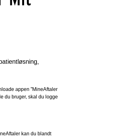
atientløsning,
nloade appen ”MineAftaler
 du bruger, skal du logge
ineAftaler kan du blandt