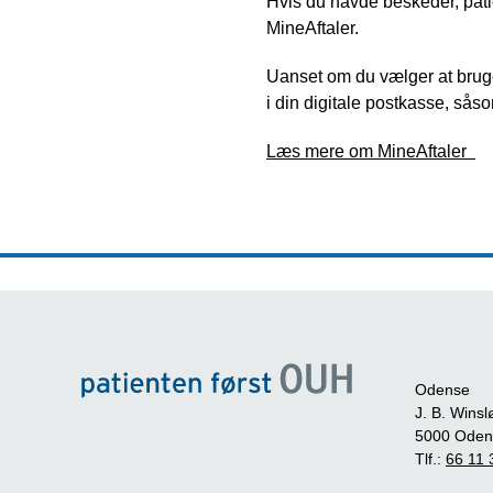
Hvis du havde beskeder, patie
MineAftaler.
Uanset om du vælger at bruge 
i din digitale postkasse, sås
Læs mere om MineAftaler
Odense
J. B. Winsl
5000 Oden
Tlf.:
66 11 