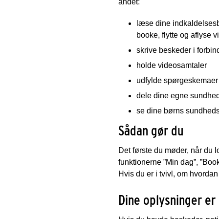
andet:
læse dine indkaldelses
booke, flytte og aflyse v
skrive beskeder i forbin
holde videosamtaler
udfylde spørgeskemaer
dele dine egne sundhe
se dine børns sundhed
Sådan gør du
Det første du møder, når du lo
funktionerne ”Min dag”, ”Book t
Hvis du er i tvivl, om hvordan
Dine oplysninger er