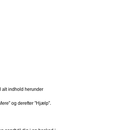
il alt indhold herunder
Mere” og derefter ”Hjælp”.