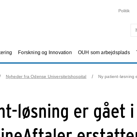
Skip til primært indhold
Politik
kering
Forskning og Innovation
OUH som arbejdsplads
Nyheder fra Odense Universitetshospital
Ny patient-løsning e
nt-løsning er gået i
ineAftaler erstatte