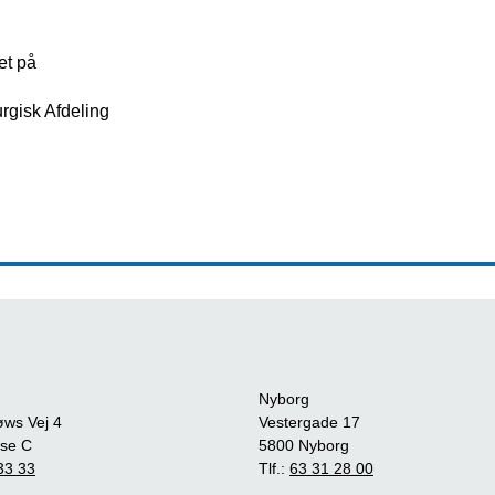
et på
rgisk Afdeling
Nyborg
øws Vej 4
Vestergade 17
se C
5800 Nyborg
33 33
Tlf.:
63 31 28 00