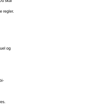
 Du skal
e regler.
uel og
bi-
res.