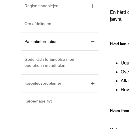
Regionstandplejen
En hård o
jævnt.
Om afdelingen
Patientinformation
Hvad kan 
Gode råd i forbindelse med
Ugu
operation i mundhulen
Ove
Afl
Kæbeledsproblemer
Hov
Kæbe/hage flyt
Hvem frems