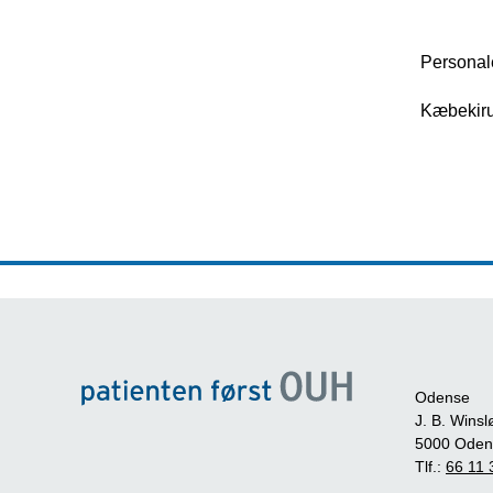
Personal
Kæbekiru
Odense
J. B. Winsl
5000 Oden
Tlf.:
66 11 