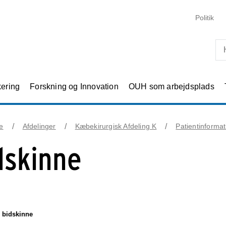
Skip til primært indhold
Politik
kering
Forskning og Innovation
OUH som arbejdsplads
e
Afdelinger
Kæbekirurgisk Afdeling K
Patientinformat
dskinne
 bidskinne