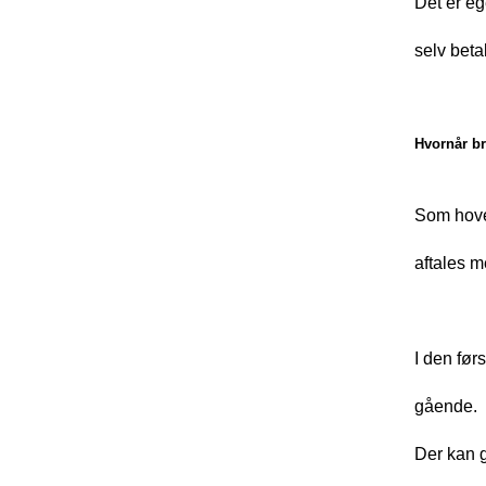
Det er eg
selv beta
Hvornår b
Som hove
aftales 
I den førs
gående.
Der kan g