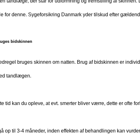
en tandlæge, der står for udformning og fremstilling af skinnen.
le for denne. Sygeforsikring Danmark yder tilskud efter gældend
ruges bidskinnen
dregel bruges skinnen om natten. Brug af bidskinnen er individ
med tandlægen.
te tid kan du opleve, at evt. smerter bliver værre, dette er ofte for
å op til 3-4 måneder, inden effekten af behandlingen kan vurde