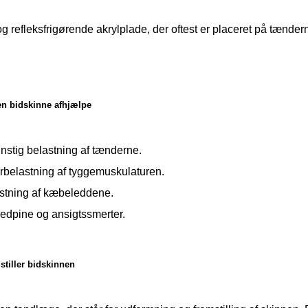
g refleksfrigørende akrylplade, der oftest er placeret på tænder
en bidskinne afhjælpe
nstig belastning af tænderne.
rbelastning af tyggemuskulaturen.
astning af kæbeleddene.
edpine og ansigtssmerter.
tiller bidskinnen