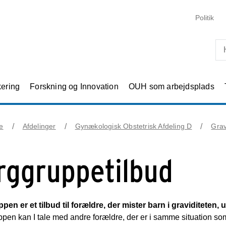
Skip til primært indhold
Politik
kering
Forskning og Innovation
OUH som arbejdsplads
e
Afdelinger
Gynækologisk Obstetrisk Afdeling D
Grav
rggruppetilbud
en er et tilbud til forældre, der mister barn i graviditeten, u
ppen kan I tale med andre forældre, der er i samme situation som