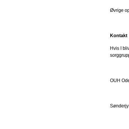
Øvrige op
Kontakt
Hvis I bl
sorggrupp
OUH Ode
Sønderjy