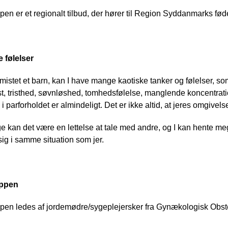
en er et regionalt tilbud, der hører til Region Syddanmarks fød
 følelser
 mistet et barn, kan I have mange kaotiske tanker og følelser, so
, tristhed, søvnløshed, tomhedsfølelse, manglende koncentrati
 parforholdet er almindeligt. Det er ikke altid, at jeres omgivelser 
 kan det være en lettelse at tale med andre, og I kan hente mege
sig i samme situation som jer.
ppen
en ledes af jordemødre/sygeplejersker fra Gynækologisk Obstet