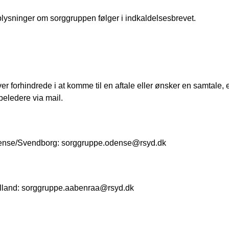
lysninger om sorggruppen følger i indkaldelsesbrevet.
iver forhindrede i at komme til en aftale eller ønsker en samtale, e
eledere via mail.
nse/Svendborg: sorggruppe.odense@rsyd.dk
lland: sorggruppe.aabenraa@rsyd.dk