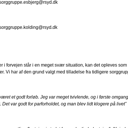
 sorggruppe.esbjerg@rsyd.dk
 sorggruppe.kolding@rsyd.dk
der i forvejen står i en meget svær situation, kan det opleves so
. Vi har af den grund valgt med tilladelse fra tidligere sorggru
været et godt forløb. Jeg var meget tvivlende, og i første omgan
. Det var godt for parforholdet, og man blev lidt klogere på livet"