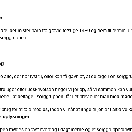
e
dre, der mister barn fra graviditetsuge 14+0 og frem til termin, un
 sorggruppen.
ng
e alle, der har lyst til, eller kan få gavn af, at deltage i en sorgg
 tre uger efter udskrivelsen ringer vi jer op, så vi sammen kan vurd
rede i at deltage i sorggruppen, får I et brev eller mail med møde
 brug for at tale med os, inden vi når at ringe til jer, er I altid ve
e oplysninger
en mødes en fast hverdag i dagtimerne og et sorggruppeforløb e