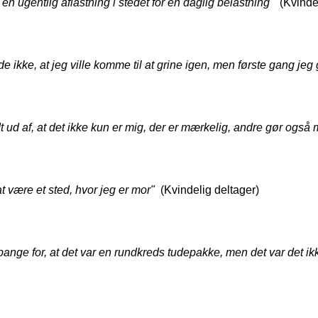
 en ugentlig aflastning i stedet for en daglig belastning"
  (Kvinde
de ikke, at jeg ville komme til at grine igen, men første gang jeg 
t ud af, at det ikke kun er mig, der er mærkelig, andre gør også 
 at være et sted, hvor jeg er mor"
  (Kvindelig deltager)
bange for, at det var en rundkreds tudepakke, men det var det ik