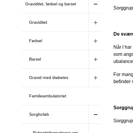
Graviditet, fødsel og barsel
Sorggrupp
Graviditet
De svære
Fødsel
Når I har
som angst
Barsel
ubalance i
For mange
Gravid med diabetes
befinder 
Familieambulatoriet
Sorggru
Sorgforløb
Sorggrupp
Patientinformationer om