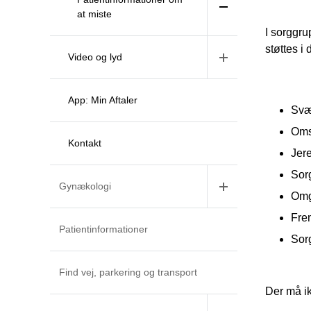
at miste
I sorggru
støttes i
Video og lyd
App: Min Aftaler
Svær
Oms
Kontakt
Jere
Sor
Gynækologi
Omg
Frem
Patientinformationer
Sorg
Find vej, parkering og transport
Der må ik