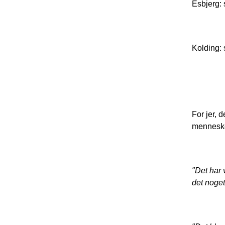
Esbjerg:
Kolding:
For jer, 
mennesker
"Det har 
det noget