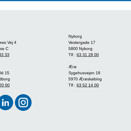
Nyborg
øws Vej 4
Vestergade 17
se C
5800 Nyborg
33 33
Tlf.:
63 31 28 00
Ærø
lé 15
Sygehusvejen 18
dborg
5970 Ærøskøbing
20 00
Tlf.:
63 52 14 00