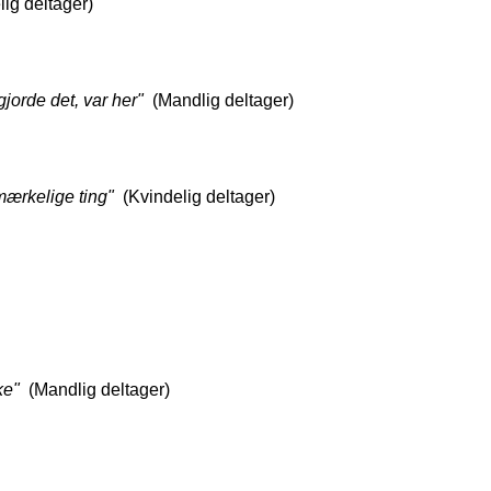
lig deltager)
gjorde det, var her"
  (Mandlig deltager)
mærkelige ting"
  (Kvindelig deltager)
ke"
  (Mandlig deltager)