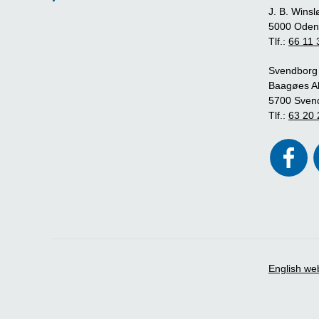
J. B. Winsl
5000 Oden
Tlf.:
66 11 
Svendborg
Baagøes Al
5700 Sven
Tlf.:
63 20 
English we