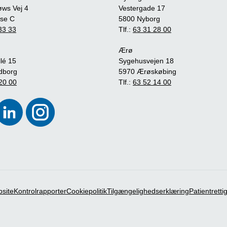
øws Vej 4
Vestergade 17
se C
5800 Nyborg
33 33
Tlf.:
63 31 28 00
Ærø
lé 15
Sygehusvejen 18
dborg
5970 Ærøskøbing
20 00
Tlf.:
63 52 14 00
bsite
Kontrolrapporter
Cookiepolitik
Tilgængelighedserklæring
Patientrett