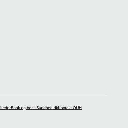
igheder
Book og bestil
Sundhed.dk
Kontakt OUH