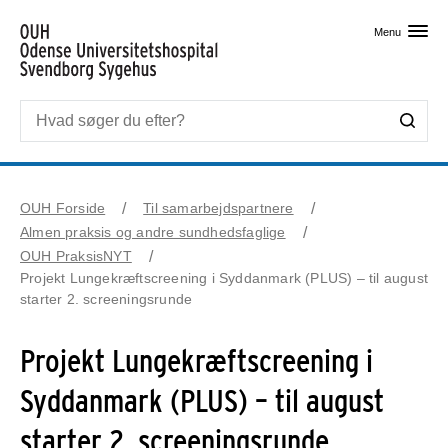
Skip til primært indhold
Menu
OUH Forside
Til samarbejdspartnere
Almen praksis og andre sundhedsfaglige
OUH PraksisNYT
Projekt Lungekræftscreening i Syddanmark (PLUS) – til august
starter 2. screeningsrunde
Projekt Lungekræftscreening i
Syddanmark (PLUS) – til august
starter 2. screeningsrunde