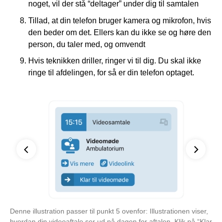
noget, vil der stå “deltager” under dig til samtalen
Tillad, at din telefon bruger kamera og mikrofon, hvis
den beder om det. Ellers kan du ikke se og høre den
person, du taler med, og omvendt
Hvis teknikken driller, ringer vi til dig. Du skal ikke
ringe til afdelingen, for så er din telefon optaget.
Denne illustration passer til punkt 5 ovenfor: Illustrationen viser,
Den
hvordan din videoaftale ser ud på dagen for aftalen. Klik på “Klar
skæ