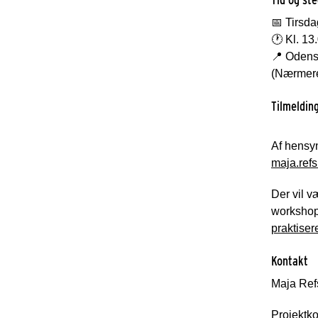
📅 Tirsd
🕐 Kl. 13
📍 Odens
(Nærmere 
Tilmeldin
Af hensyn
maja.ref
Der vil v
workshopp
praktiser
Kontakt
Maja Ref
Projektko