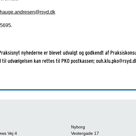
shauge.andresen@rsyd.dk
85695.
Praksisnyt nyhederne er blevet udvalgt og godkendt af Praksiskons
 til udvælgelsen kan rettes til PKO postkassen; ouh.klu.pko@rsyd.d
Nyborg
øws Vej 4
Vestergade 17