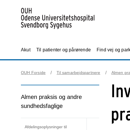
Akut
Til patienter og pårørende
Find vej og par
OUH Forside
Til samarbejdspartnere
Almen pra
In
Almen praksis og andre
sundhedsfaglige
pra
Afdelingsoplysninger til