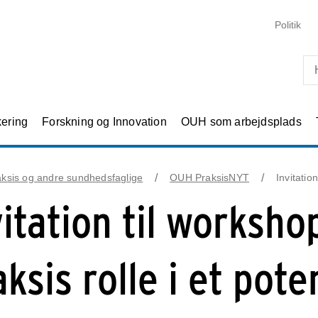
Skip til primært indhold
Politik
kering
Forskning og Innovation
OUH som arbejdsplads
ksis og andre sundhedsfaglige
OUH PraksisNYT
Invitatio
vitation til worksho
ksis rolle i et pote