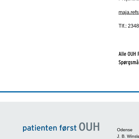
maja.ref
Tlf.: 234
Alle OUH 
Spørgsmål
Odense
J. B. Winsl