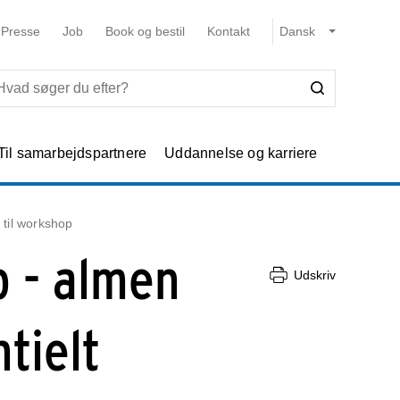
Presse
Job
Book og bestil
Kontakt
Til samarbejdspartnere
Uddannelse og karriere
n til workshop
p - almen
Udskriv
ntielt