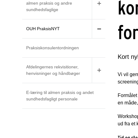
ko
almen praksis og andre
sundhedsfaglige
fo
OUH PraksisNYT
Praksiskonsulentordningen
Kort ny
Afdelingernes rekvisitioner,
henvisninger og håndbøger
Vi vil ge
screening
E-læring til almen praksis og andet
Formålet 
sundhedsfagligt personale
en måde, 
Workshop
ud fra et
Tid og st