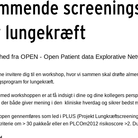
mmende screening
r lungekræft
hed fra OPEN - Open Patient data Explorative Ne
rne invitere dig til en workshop, hvor vi sammen skal drøfte alme
sprogram for lungekræft.
med workshoppen er at få indsigt i dine og dine kollegers pers
der både giver mening i den kliniske hverdag og sikrer bedst 
pen gennemføres som led i PLUS (Projekt Lungkræftscreening i 
 kriterie om > 30 pakkeår eller en PLCOm2012 risikoscore >2. 
ed