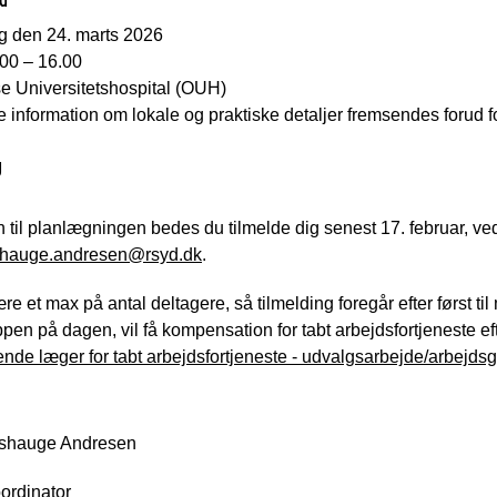
ag den 24. marts 2026
.00 – 16.00
e Universitetshospital (OUH)
information om lokale og praktiske detaljer fremsendes forud f
g
 til planlægningen bedes du tilmelde dig senest 17. februar, v
shauge.andresen@rsyd.dk
.
ære et max på antal deltagere, så tilmelding foregår efter først ti
en på dagen, vil få kompensation for tabt arbejdsfortjeneste e
ende læger for tabt arbejdsfortjeneste - udvalgsarbejde/arbejds
shauge Andresen
ordinator