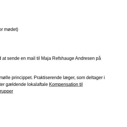
or mødet)
ed at sende en mail til Maja Refshauge Andresen på
l mølle princippet. Praktiserende læger, som deltager i
fter gældende lokalaftale
Kompensation til
grupper