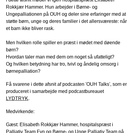
Rokkjær Hammer. Hun arbejder i Børne- og
Ungepalliationen på OUH og deler sine erfaringer med at
støtte børn, unge og deres familier i det allersværeste: når
et barn ikke bliver rask.
Men hvilken rolle spiller en præst i mødet med døende
børn?
Hvordan taler man med dem om noget så ufatteligt?
Og hvilken betydning har tro, tvivl og åndelig omsorg i
børnepalliation?
Få svarene i dette afsnit af podcasten 'OUH Talks', som er
produceret i samarbejde med podcastbureauet
LYDTRYK
.
Medvirkende:
Gæst: Elisabeth Rokkjær Hammer, hospitalspræst i
Palliativ Team Fyn og Børne- og Unge Palliativ Team på