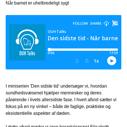
Når barnet er uhelbredeligt sygt
I miniserien 'Den sidste tid' undersøger vi, hvordan
sundhedsvæsenet hjælper mennesker og deres
pårørende i livets allersidste fase. I hvert afsnit sætter vi
fokus på en ny vinkel – både de faglige, praktiske og
eksistentielle aspekter af døden.
I dette afsnit møder vi igen hospitalspræst Elisabeth