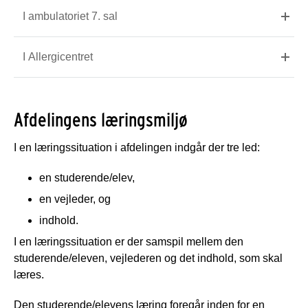
I ambulatoriet 7. sal
I Allergicentret
Afdelingens læringsmiljø
I en læringssituation i afdelingen indgår der tre led:
en studerende/elev,
en vejleder, og
indhold.
I en læringssituation er der samspil mellem den
studerende/eleven, vejlederen og det indhold, som skal
læres.
Den studerende/elevens læring foregår inden for en