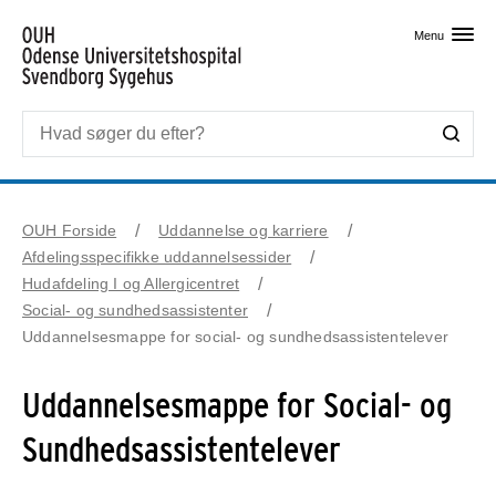
Skip til primært indhold
Menu
OUH Forside
Uddannelse og karriere
Afdelingsspecifikke uddannelsessider
Hudafdeling I og Allergicentret
Social- og sundhedsassistenter
Uddannelsesmappe for social- og sundhedsassistentelever
Uddannelsesmappe for Social- og
Sundhedsassistentelever