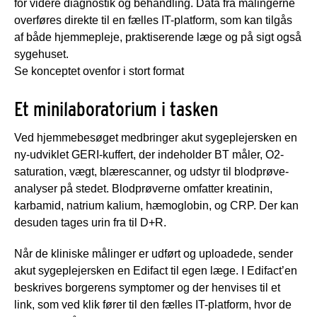
for videre diagnostik og behandling. Data fra målingerne
overføres direkte til en fælles IT-platform, som kan tilgås
af både hjemmepleje, praktiserende læge og på sigt også
sygehuset.
Se konceptet ovenfor i stort format
Et minilaboratorium i tasken
Ved hjemmebesøget medbringer akut sygeplejersken en
ny-udviklet GERI-kuffert, der indeholder BT måler, O2-
saturation, vægt, blærescanner, og udstyr til blodprøve-
analyser på stedet. Blodprøverne omfatter kreatinin,
karbamid, natrium kalium, hæmoglobin, og CRP. Der kan
desuden tages urin fra til D+R.
Når de kliniske målinger er udført og uploadede, sender
akut sygeplejersken en Edifact til egen læge. I Edifact’en
beskrives borgerens symptomer og der henvises til et
link, som ved klik fører til den fælles IT-platform, hvor de