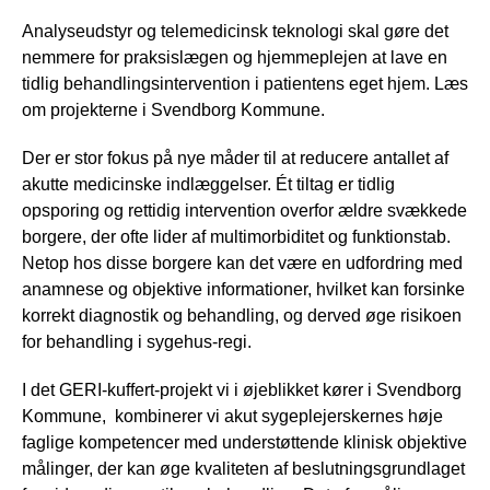
Analyseudstyr og telemedicinsk teknologi skal gøre det
nemmere for praksislægen og hjemmeplejen at lave en
tidlig behandlingsintervention i patientens eget hjem. Læs
om projekterne i Svendborg Kommune.
Der er stor fokus på nye måder til at reducere antallet af
akutte medicinske indlæggelser. Ét tiltag er tidlig
opsporing og rettidig intervention overfor ældre svækkede
borgere, der ofte lider af multimorbiditet og funktionstab.
Netop hos disse borgere kan det være en udfordring med
anamnese og objektive informationer, hvilket kan forsinke
korrekt diagnostik og behandling, og derved øge risikoen
for behandling i sygehus-regi.
I det GERI-kuffert-projekt vi i øjeblikket kører i Svendborg
Kommune, kombinerer vi akut sygeplejerskernes høje
faglige kompetencer med understøttende klinisk objektive
målinger, der kan øge kvaliteten af beslutningsgrundlaget