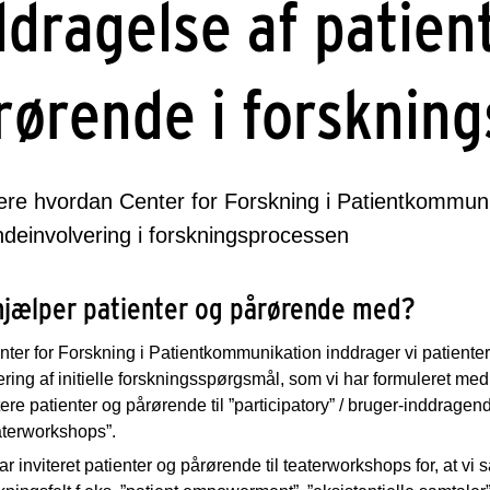
ddragelse af patien
rørende i forsknin
e hvordan Center for Forskning i Patientkommunik
deinvolvering i forskningsprocessen
hjælper patienter og pårørende med?
nter for Forskning i Patientkommunikation inddrager vi patiente
ering af initielle forskningsspørgsmål, som vi har formuleret med 
tere patienter og pårørende til ”participatory” / bruger-inddra
aterworkshops”.
ar inviteret patienter og pårørende til teaterworkshops for, at v