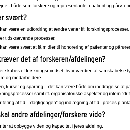
jde - både som forskere og repræsentanter i patient og pårøre
er svært?
kan være en udfordring at ændre vaner ift. forskningsprocesser.
 er tidskrævende processer.
kan være svært at få midler til honorering af patienter og pårør
ræver det af forskeren/afdelingen?
er skabes et forskningsmindset, hvor værdien af samskabelse tyde
ere og medarbejdere.
en, kurser og sparring – det kan være både om inddragelse af p
kningsprocesser samt ift. organisatoriske aspekter og intern ”drif
ritering af tid i ”dagligdagen” og indlægning af tid i proces pla
kal andre afdelinger/forskere vide?
riter at opbygge viden og kapacitet i jeres afdeling.