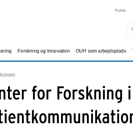
Skip til primært indhold
Politik
kering
Forskning og Innovation
OUH som arbejdsplads
kningen
nter for Forskning i
tientkommunikatio