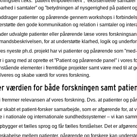
kningsfelt f.eks. ”patient empowerment”, ”eksistentielle samtale
arhed i samtaler” og ”betydningen af nysgerrighed på patient og
nddrager patienter og pårørende gennem workshops i forbindelse
rstøtte den gode kommunikation og relation i samtaler og interak
lader udvalgte patienter eller pårørende læse vores forsknings
andsbeskrivelsen, for at understøtte klarhed, logik og underfor
res nyeste ph.d. projekt har vi patienter og pårørende som ”med-f
r i gang med at oprette et ”Patient og pårørende panel” i vores f
stående elementer i fremtidige projekter samt være med til at g
lveres og skabe værdi for vores forskning.
r værdien for både forskningen samt patie
i fremmer relevansen af vores forskning. Dvs. at patienter og 
år skabt et patient-forsker samarbejde, som er afgørende for, at 
e i nationale og internationale sundhedssystemer – vi kan sam
pbygger et fælles sprog og får fælles forståelser. Det er afgør
skabelse mellem patienter, pårørende og forskere kan understøt