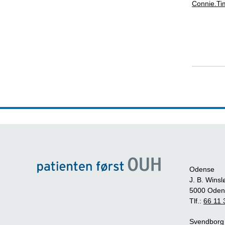
Connie.T
Odense
J. B. Winsl
5000 Oden
Tlf.:
66 11 
Svendborg