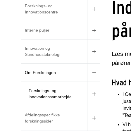
In
Forsknings- og
Innovationscentre
på
Interne puljer
Innovation og
Læs mer
Sundhedsteknologi
pårøren
Om Forskningen
Hvad 
Forsknings- og
I Ce
innovationssamarbejde
just
invi
Afdelingsspecifikke
”Te
forskningssider
Vi h