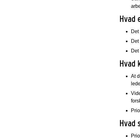
arbe
Hvad 
Det 
Det
Det 
Hvad k
At d
led
Vid
fors
Prio
Hvad s
Prio