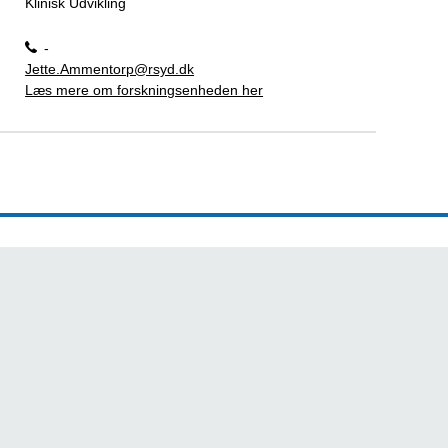
Klinisk Udvikling
-
Jette.Ammentorp@rsyd.dk
Læs mere om forskningsenheden her