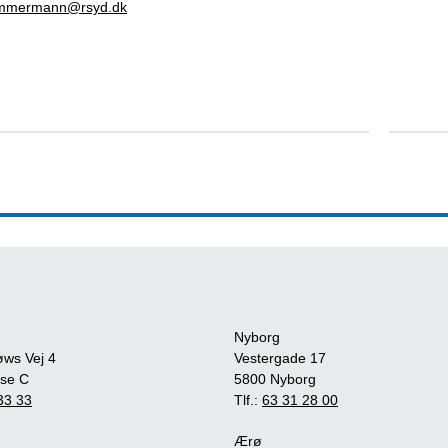
immermann@rsyd.dk
Nyborg
øws Vej 4
Vestergade 17
se C
5800 Nyborg
33 33
Tlf.:
63 31 28 00
Ærø