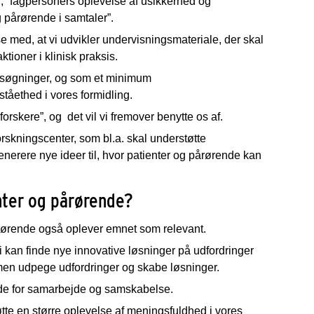
r”, ”fagpersoners oplevelse af usikkerhed og
 pårørende i samtaler”.
 med, at vi udvikler undervisningsmateriale, der skal
tioner i klinisk praksis.
ansøgninger, og som et minimum
ståethed i vores formidling.
orskere”, og det vil vi fremover benytte os af.
orskningscenter, som bl.a. skal understøtte
enerere nye ideer til, hvor patienter og pårørende kan
nter og pårørende?
pårørende også oplever emnet som relevant.
vi kan finde nye innovative løsninger på udfordringer
men udpege udfordringer og skabe løsninger.
ende for samarbejde og samskabelse.
te en større oplevelse af meningsfuldhed i vores