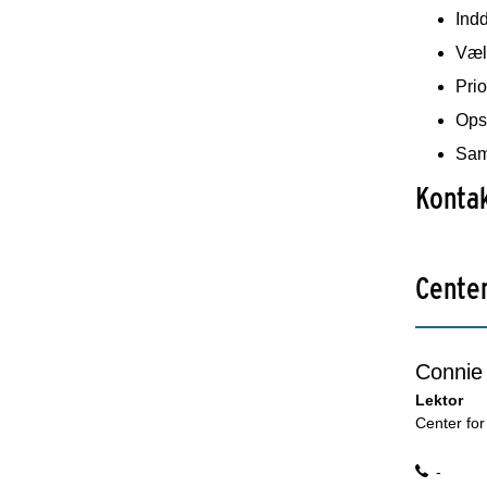
Indd
Væl
Prio
Opsø
Sam
Kontak
Center
Connie
Lektor
Center for
-