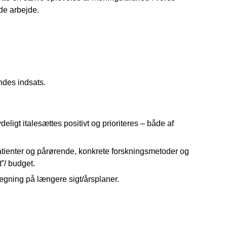
nde arbejde.
endes indsats.
ligt italesættes positivt og prioriteres – både af
atienter og pårørende, konkrete forskningsmetoder og
t”/ budget.
nlægning på længere sigt/årsplaner.