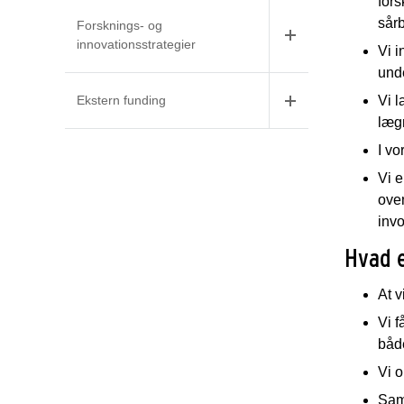
fors
sårb
Forsknings- og
innovationsstrategier
Vi i
unde
Ekstern funding
Vi 
lægm
I vo
Vi e
oven
invo
Hvad e
At v
Vi f
båd
Vi o
Sam