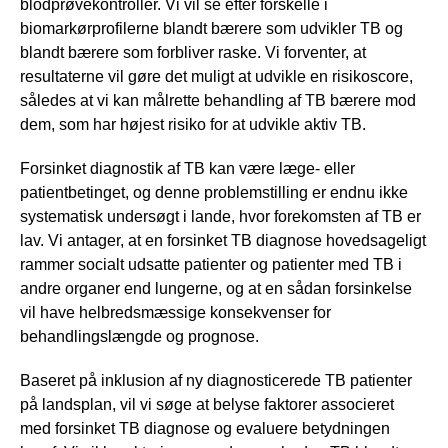
blodprøvekontroller. Vi vil se efter forskelle i
biomarkørprofilerne blandt bærere som udvikler TB og
blandt bærere som forbliver raske. Vi forventer, at
resultaterne vil gøre det muligt at udvikle en risikoscore,
således at vi kan målrette behandling af TB bærere mod
dem, som har højest risiko for at udvikle aktiv TB.
Forsinket diagnostik af TB kan være læge- eller
patientbetinget, og denne problemstilling er endnu ikke
systematisk undersøgt i lande, hvor forekomsten af TB er
lav. Vi antager, at en forsinket TB diagnose hovedsageligt
rammer socialt udsatte patienter og patienter med TB i
andre organer end lungerne, og at en sådan forsinkelse
vil have helbredsmæssige konsekvenser for
behandlingslængde og prognose.
Baseret på inklusion af ny diagnosticerede TB patienter
på landsplan, vil vi søge at belyse faktorer associeret
med forsinket TB diagnose og evaluere betydningen