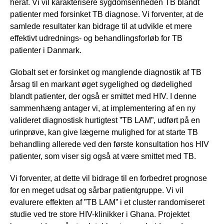
heraf. Vi vil karakterisere sygdomsenheden TB blandt
patienter med forsinket TB diagnose. Vi forventer, at de
samlede resultater kan bidrage til at udvikle et mere
effektivt udrednings- og behandlingsforløb for TB
patienter i Danmark.
Globalt set er forsinket og manglende diagnostik af TB
årsag til en markant øget sygelighed og dødelighed
blandt patienter, der også er smittet med HIV. I denne
sammenhæng antager vi, at implementering af en ny
valideret diagnostisk hurtigtest ”TB LAM”, udført på en
urinprøve, kan give lægerne mulighed for at starte TB
behandling allerede ved den første konsultation hos HIV
patienter, som viser sig også at være smittet med TB.
Vi forventer, at dette vil bidrage til en forbedret prognose
for en meget udsat og sårbar patientgruppe. Vi vil
evalurere effekten af ”TB LAM” i et cluster randomiseret
studie ved tre store HIV-klinikker i Ghana. Projektet