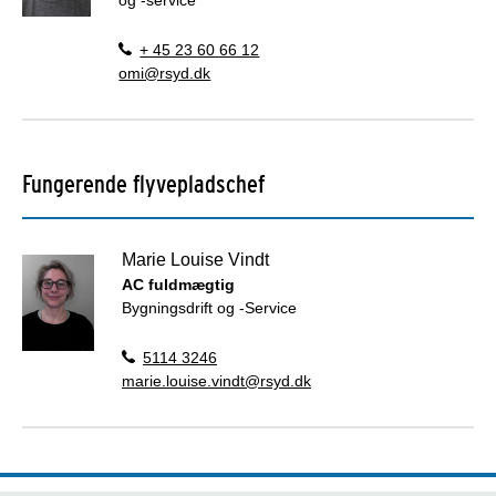
og -service
+ 45 23 60 66 12
omi@rsyd.dk
Fungerende flyvepladschef
Marie Louise Vindt
AC fuldmægtig
Bygningsdrift og -Service
5114 3246
marie.louise.vindt@rsyd.dk