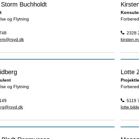
e Storm Buchholdt
Kirste
t
Konsule
lse og Flytning
Forbered
748
2328 
torm@rsyd.dk
kirsten.
idberg
Lotte 
ulent
Projektl
lse og Flytning
Forbered
149
5119 
berg@rsyd.dk
lotte.bil