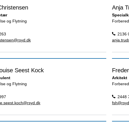
Christensen
Anja T
etær
Special
lse og Flytning
Forbered
263
2136 
istensen@rsyd.dk
anja.tru
ouise Seest Kock
Freder
ulent
Arkitekt
lse og Flytning
Forbered
997
2448 
se.seest.koch@rsyd.dk
fsh@rsyd