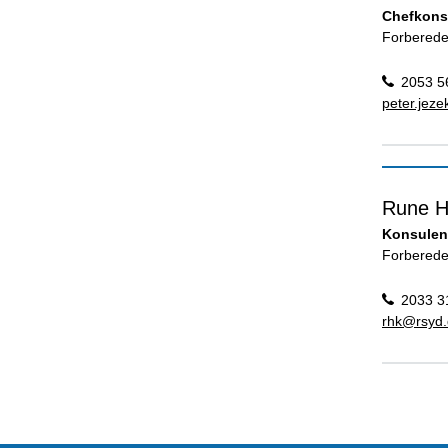
Chefkons
Forberede
2053 5
peter.jez
Rune H
Konsulen
Forberede
2033 3
rhk@rsyd.