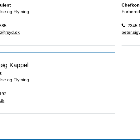
ulent
Chefkon
lse og Flytning
Forbered
685
2345 
ek@rsyd.dk
peter.si
øg Kappel
t
lse og Flytning
192
dk