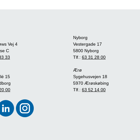
Nyborg
øws Vej 4
Vestergade 17
se C
5800 Nyborg
33 33
Tlf.:
63 31 28 00
Ærø
lé 15
Sygehusvejen 18
dborg
5970 Ærøskøbing
20 00
Tlf.:
63 52 14 00