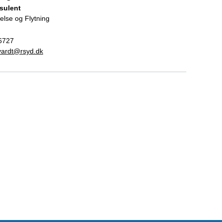
sulent
else og Flytning
6727
gvardt@rsyd.dk