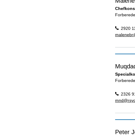
Malene
Chefkons
Forberede
2920 1
malenebr
Muqdad
Specialk
Forberede
2326 9
mnd@rsyd
Peter 