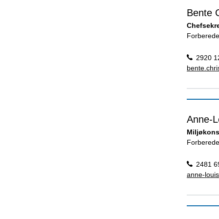
Bente 
Chefsekr
Forberede
2920 1
bente.chr
Anne-L
Miljøkons
Forberede
2481 6
anne-loui