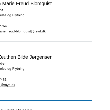
n Marie Freud-Blomquist
nt
else og Flytning
2764
marie.freud-blomquist@rsyd.dk
Zeuthen Bilde Jørgensen
eder
else og Flytning
7461
de@rsyd.dk