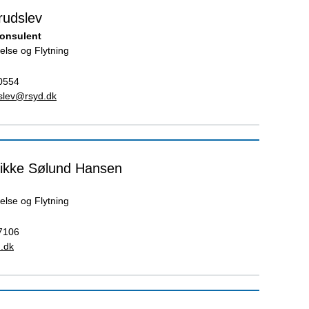
rudslev
konsulent
else og Flytning
0554
dslev@rsyd.dk
ikke Sølund Hansen
else og Flytning
7106
.dk