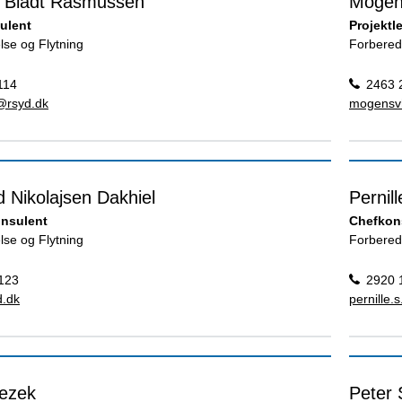
 Bladt Rasmussen
Mogen
ulent
Projektl
lse og Flytning
Forbered
114
2463 
@rsyd.dk
mogensv
 Nikolajsen Dakhiel
Pernil
onsulent
Chefkon
lse og Flytning
Forbered
123
2920 
.dk
pernille
Jezek
Peter 