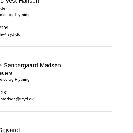
s Vest Hansen
eder
else og Flytning
2209
h@rsyd.dk
le Søndergaard Madsen
sulent
else og Flytning
1261
.s.madsen@rsyd.dk
Sigvardt