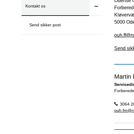
Odense U
Kontakt os
Forbered
Kløvervæn
5000 Od
Send sikker post
ouh.ff@r
Send sikk
Martin 
Servicedi
Forberede
3064 2
ouh.fm@r