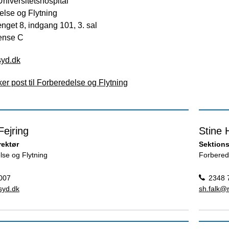
niversitetshospital
else og Flytning
get 8, indgang 101, 3. sal
ense C
syd.dk
er post til Forberedelse og Flytning
Fejring
Stine 
rektør
Sektions
lse og Flytning
Forbered
007
2348 
syd.dk
sh.falk@