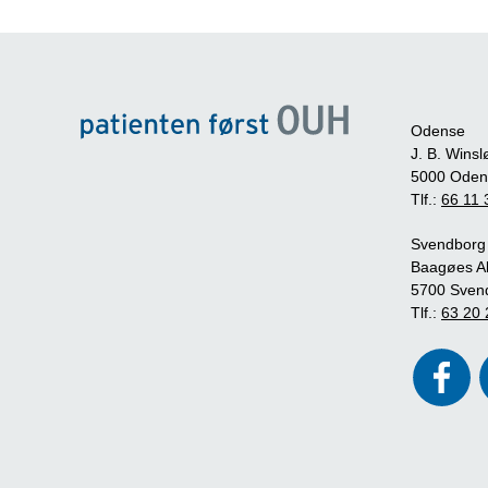
Odense
J. B. Winsl
5000 Oden
Tlf.:
66 11 
Svendborg
Baagøes Al
5700 Sven
Tlf.:
63 20 