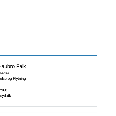
Haubro Falk
leder
else og Flytning
7960
rsyd.dk