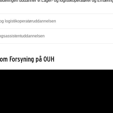
kafdelingen uddanner vi Lager- og logistikoperatører og Ernærin
og logistikoperatøruddannelsen
ngsassistentuddannelsen
 om Forsyning på OUH