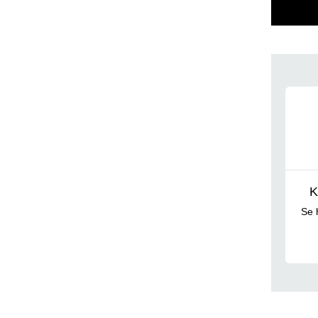
Udd
K
Se 