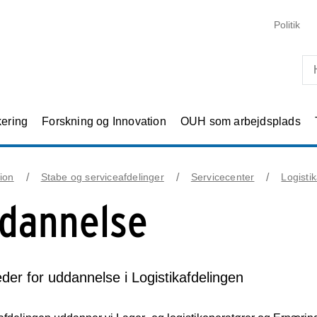
Skip til primært indhold
Politik
kering
Forskning og Innovation
OUH som arbejdsplads
ion
Stabe og serviceafdelinger
Servicecenter
Logisti
dannelse
der for uddannelse i Logistikafdelingen