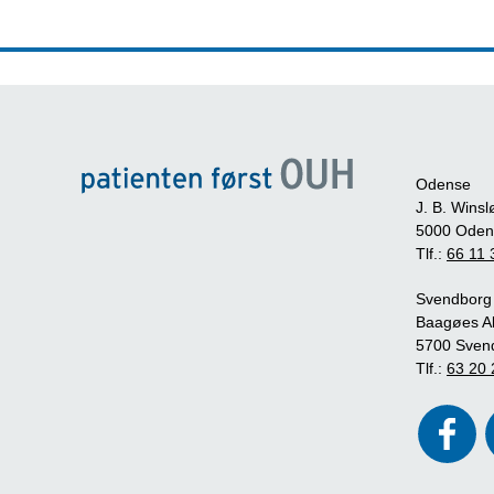
Odense
J. B. Winsl
5000 Oden
Tlf.:
66 11 
Svendborg
Baagøes Al
5700 Sven
Tlf.:
63 20 