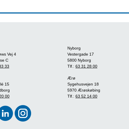
Nyborg
øws Vej 4
Vestergade 17
se C
5800 Nyborg
33 33
Tlf.:
63 31 28 00
Ærø
lé 15
Sygehusvejen 18
dborg
5970 Ærøskøbing
20 00
Tlf.:
63 52 14 00