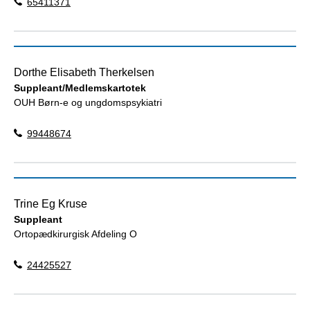
65411371
Dorthe Elisabeth Therkelsen
Suppleant/Medlemskartotek
OUH Børn-e og ungdomspsykiatri
99448674
Trine Eg Kruse
Suppleant
Ortopædkirurgisk Afdeling O
24425527