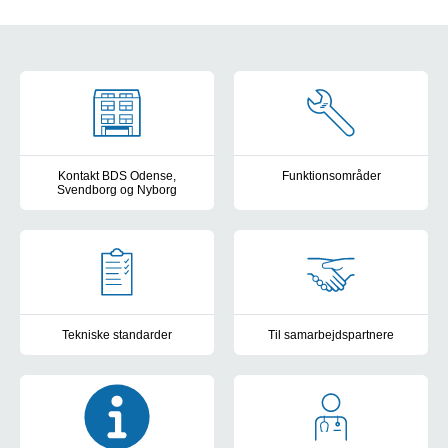
Intern information
Kontakt BDS Odense,
Funktionsområder
Svendborg og Nyborg
Ledelse og organisation
Bygningsdrift og -service
Tekniske standarder
Til samarbejdspartnere
Tekniske Standarder Revision 016. Arkitekt Standarder Revision 0
Nyttige oplysninger