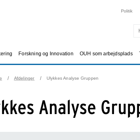
Skip til primært indhold
Politik
kering
Forskning og Innovation
OUH som arbejdsplads
e
Afdelinger
Ulykkes Analyse Gruppen
ykkes Analyse Grup