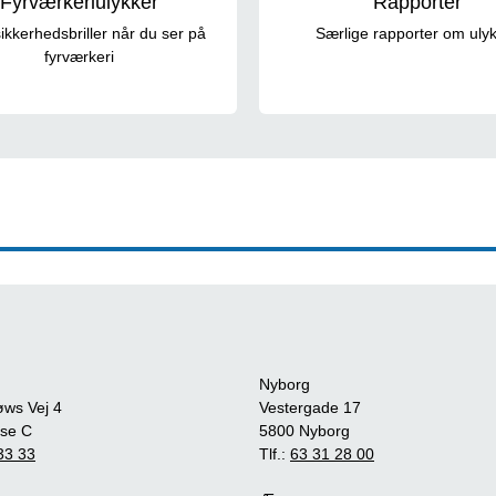
Fyrværkeriulykker
Rapporter
ikkerhedsbriller når du ser på
Særlige rapporter om uly
fyrværkeri
Nyborg
øws Vej 4
Vestergade 17
se C
5800 Nyborg
33 33
Tlf.:
63 31 28 00