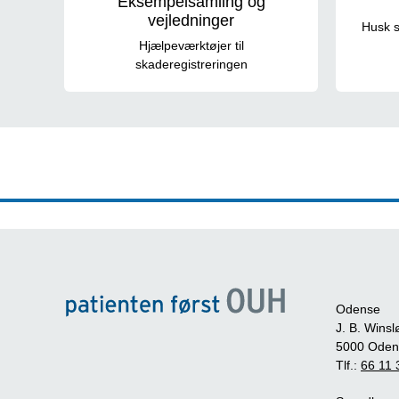
Eksempelsamling og
vejledninger
Husk s
Hjælpeværktøjer til
skaderegistreringen
Odense
J. B. Winsl
5000 Oden
Tlf.:
66 11 