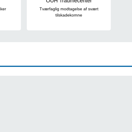
OUH Traumecenter
kker
Tværfaglig modtagelse af svært
tilskadekomne