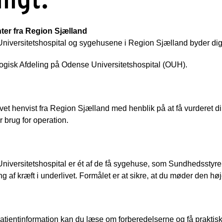
nter fra Region Sjælland
niversitetshospital og sygehusene i Region Sjælland byder dig
gisk Afdeling på Odense Universitetshospital (OUH). 
vet henvist fra Region Sjælland med henblik på at få vurderet din 
 brug for operation. 
iversitetshospital er ét af de få sygehuse, som Sundhedsstyrel
g af kræft i underlivet. Formålet er at sikre, at du møder den hø
atientinformation kan du læse om forberedelserne og få praktisk