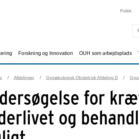
Skip til primært indhold
Politik
kering
Forskning og Innovation
OUH som arbejdsplads
e
Afdelinger
Gynækologisk Obstetrisk Afdeling D
Gyn
dersøgelse for kræf
derlivet og behandl
ligt.