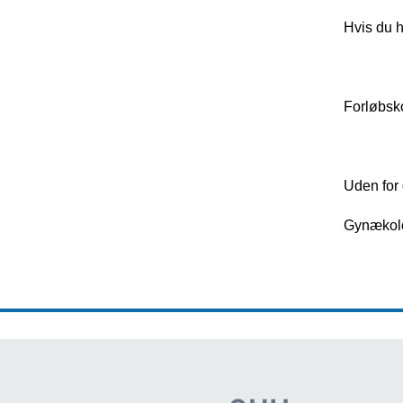
Hvis du h
Forløbsk
Uden for 
Gynækolo