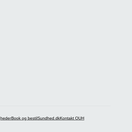
igheder
Book og bestil
Sundhed.dk
Kontakt OUH