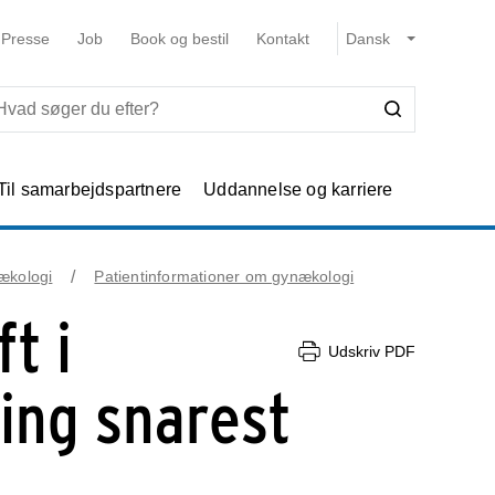
Presse
Job
Book og bestil
Kontakt
Til samarbejdspartnere
Uddannelse og karriere
ækologi
Patientinformationer om gynækologi
t i
Udskriv PDF
ing snarest