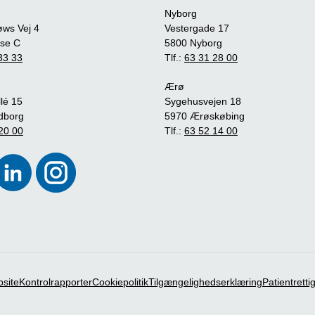
Nyborg
øws Vej 4
Vestergade 17
se C
5800 Nyborg
33 33
Tlf.:
63 31 28 00
Ærø
lé 15
Sygehusvejen 18
dborg
5970 Ærøskøbing
20 00
Tlf.:
63 52 14 00
bsite
Kontrolrapporter
Cookiepolitik
Tilgængelighedserklæring
Patientrett