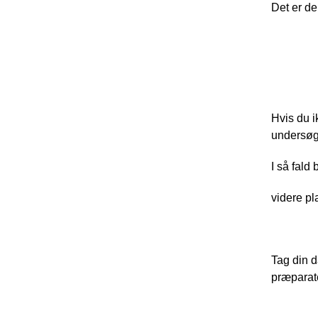
Det er de
Hvis du i
undersøg
I så fald
videre pl
Tag din d
præparate