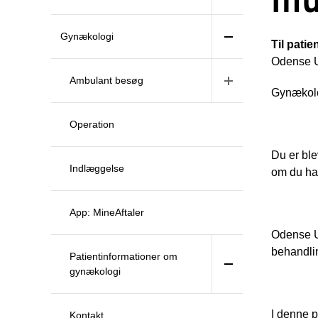
Gynækologi
Til patie
Odense U
Ambulant besøg
Gynækolo
Operation
Du er ble
Indlæggelse
om du har
App: MineAftaler
Odense Un
behandlin
Patientinformationer om
gynækologi
I denne p
Kontakt