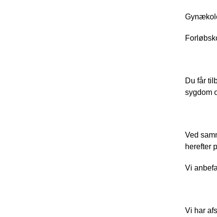
Gynækolo
Forløbsko
Du får ti
sygdom og
Ved samme
herefter
Vi anbefa
Vi har af