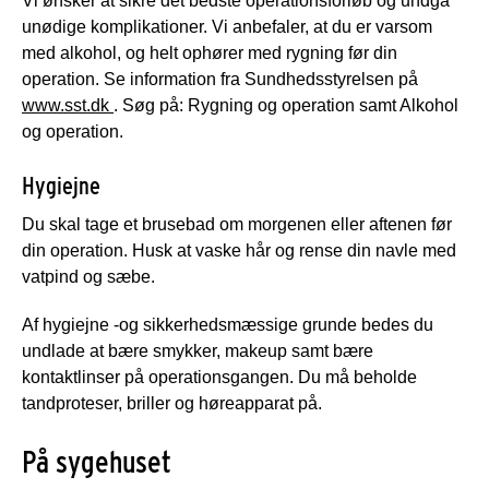
Vi ønsker at sikre det bedste operationsforløb og undgå
unødige komplikationer. Vi anbefaler, at du er varsom
med alkohol, og helt ophører med rygning før din
operation. Se information fra Sundhedsstyrelsen på
www.sst.dk
. Søg på: Rygning og operation samt Alkohol
og operation.
Hygiejne
Du skal tage et brusebad om morgenen eller aftenen før
din operation. Husk at vaske hår og rense din navle med
vatpind og sæbe.
Af hygiejne -og sikkerhedsmæssige grunde bedes du
undlade at bære smykker, makeup samt bære
kontaktlinser på operationsgangen. Du må beholde
tandproteser, briller og høreapparat på.
På sygehuset