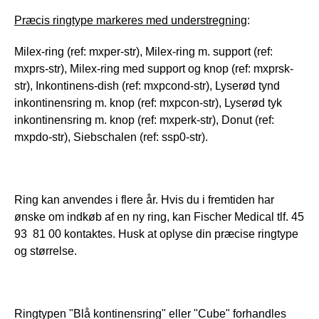
Præcis ringtype markeres med understregning
:
Milex-ring (ref: mxper-str), Milex-ring m. support (ref: 
mxprs-str), Milex-ring med support og knop (ref: mxprsk-
str), Inkontinens-dish (ref: mxpcond-str), Lyserød tynd 
inkontinensring m. knop (ref: mxpcon-str), Lyserød tyk 
inkontinensring m. knop (ref: mxperk-str), Donut (ref: 
mxpdo-str), Siebschalen (ref: ssp0-str). 
Ring kan anvendes i flere år. Hvis du i fremtiden har 
ønske om indkøb af en ny ring, kan Fischer Medical tlf. 45 
93  81 00 kontaktes. Husk at oplyse din præcise ringtype 
og størrelse.
Ringtypen "Blå kontinensring" eller "Cube" forhandles 