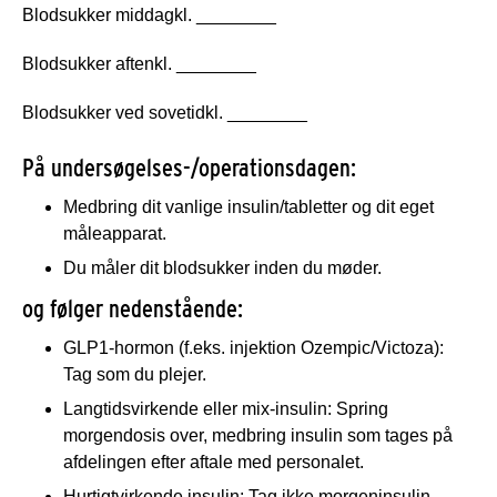
Blodsukker middag
kl. ________
Blodsukker aften
kl. ________
Blodsukker ved sovetid
kl. ________
På undersøgelses-/operationsdagen:
Medbring dit vanlige insulin/tabletter og dit eget
måleapparat.
Du måler dit blodsukker inden du møder.
og følger nedenstående:
GLP1-hormon (f.eks. injektion Ozempic/Victoza):
Tag som du plejer.
Langtidsvirkende eller mix-insulin: Spring
morgendosis over, medbring insulin som tages på
afdelingen efter aftale med personalet.
Hurtigtvirkende insulin: Tag ikke morgeninsulin,