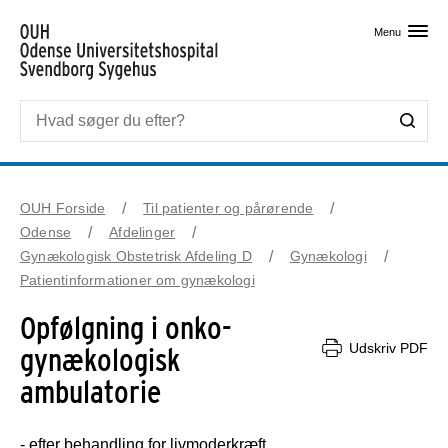
Skip til primært indhold
Menu
OUH Forside
Til patienter og pårørende
Odense
Afdelinger
Gynækologisk Obstetrisk Afdeling D
Gynækologi
Patientinformationer om gynækologi
Opfølgning i onko-
Udskriv PDF
gynækologisk
ambulatorie
- efter behandling for livmoderkræft