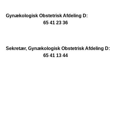
Gynækologisk Obstetrisk Afdeling D: 
                                65 41 23 36
Sekretær, Gynækologisk Obstetrisk Afdeling D: 
                                65 41 13 44