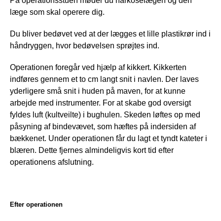
På operationsstuen møder du narkoselægen og den 
læge som skal operere dig. 
Du bliver bedøvet ved at der lægges et lille plastikrør ind i 
håndryggen, hvor bedøvelsen sprøjtes ind.
Operationen foregår ved hjælp af kikkert. Kikkerten 
indføres gennem et to cm langt snit i navlen. Der laves 
yderligere små snit i huden på maven, for at kunne 
arbejde med instrumenter. For at skabe god oversigt 
fyldes luft (kultveilte) i bughulen. Skeden løftes op med 
påsyning af bindevævet, som hæftes på indersiden af 
bækkenet. Under operationen får du lagt et tyndt kateter i 
blæren. Dette fjernes almindeligvis kort tid efter 
operationens afslutning. 
Efter operationen