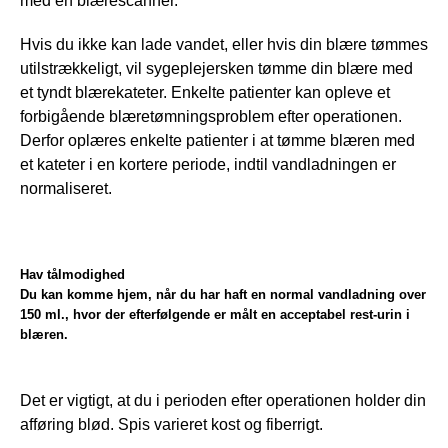
med en blærescanner. 
Hvis du ikke kan lade vandet, eller hvis din blære tømmes 
utilstrækkeligt, vil sygeplejersken tømme din blære med 
et tyndt blærekateter. Enkelte patienter kan opleve et 
forbigående blæretømningsproblem efter operationen. 
Derfor oplæres enkelte patienter i at tømme blæren med 
et kateter i en kortere periode, indtil vandladningen er 
normaliseret.
Hav tålmodighed
Du kan komme hjem, når du har haft en normal vandladning over
150 ml., hvor der efterfølgende er målt en acceptabel rest-urin i
blæren.
Det er vigtigt, at du i perioden efter operationen holder din 
afføring blød. Spis varieret kost og fiberrigt.