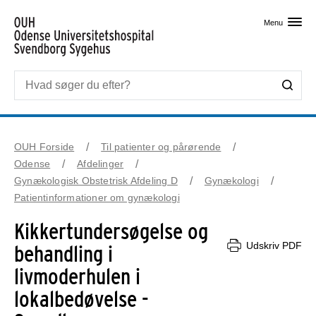
Skip til primært indhold
Menu
OUH Forside
Til patienter og pårørende
Odense
Afdelinger
Gynækologisk Obstetrisk Afdeling D
Gynækologi
Patientinformationer om gynækologi
Kikkertundersøgelse og
Udskriv PDF
behandling i
livmoderhulen i
lokalbedøvelse -