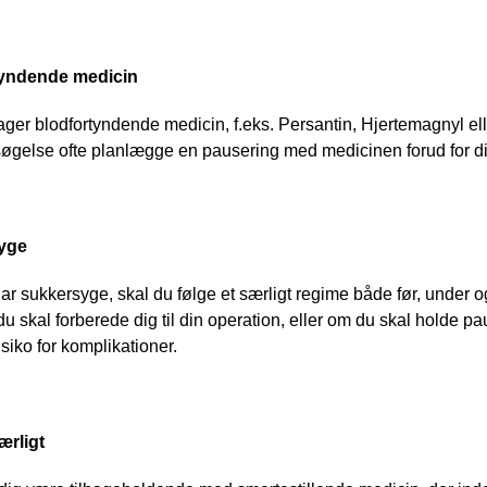
tyndende medicin
ager blodfortyndende medicin, f.eks. Persantin, Hjertemagnyl ell
øgelse ofte planlægge en pausering med medicinen forud for di
yge
ar sukkersyge, skal du følge et særligt regime både før, under o
u skal forberede dig til din operation, eller om du skal holde 
isiko for komplikationer.
rligt