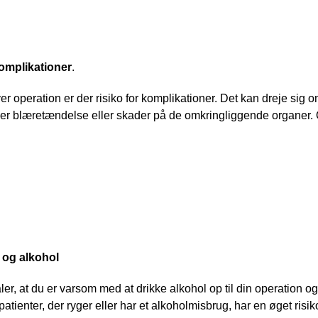
omplikationer
. 
r operation er der risiko for komplikationer. Det kan dreje sig o
ler blæretændelse eller skader på de omkringliggende organer. O
 og alkohol
ler, at du er varsom med at drikke alkohol op til din operation og
 patienter, der ryger eller har et alkoholmisbrug, har en øget risik