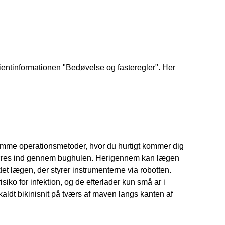
ientinformationen "Bedøvelse og fasteregler". Her 
somme operationsmetoder, hvor du hurtigt kommer dig 
r føres ind gennem bughulen. Herigennem kan lægen 
t lægen, der styrer instrumenterne via robotten. 
ko for infektion, og de efterlader kun små ar i 
aldt bikinisnit på tværs af maven langs kanten af 