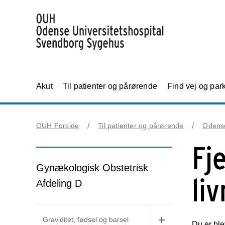
Akut
Til patienter og pårørende
Find vej og par
OUH Forside
Til patienter og pårørende
Odens
Fj
Gynækologisk Obstetrisk
li
Afdeling D
Graviditet, fødsel og barsel
Du er ble