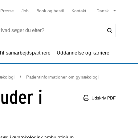
Presse
Job
Book og bestil
Kontakt
Til samarbejdspartnere
Uddannelse og karriere
ækologi
Patientinformationer om gynækologi
uder i
Udskriv PDF
 besøg i gynækologisk ambulatioium .