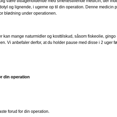
dig være tilbageholdende med smertestillende medicin, der inde
Idotyl og lignende, i ugerne op til din operation. Denne medicin på
for blødning under operationen. 
 kan mange naturmidler og kosttilskud, såsom fiskeolie, gingo o
en. Vi anbefaler derfor, at du holder pause med disse i 2 uger fø
r din operation 
aste forud for din operation. 