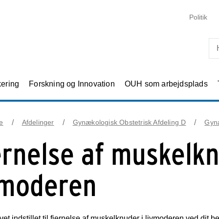
Skip til primært indhold
Politik
kering
Forskning og Innovation
OUH som arbejdsplads
e
Afdelinger
Gynækologisk Obstetrisk Afdeling D
Gyn
ernelse af muskelkn
vmoderen
vet indstillet til fjernelse af muskelknuder i livmoderen ved dit