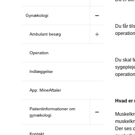
Gynækologi
Du får ti
operation
Ambulant besøg
Operation
Du skal f
sygepleje
Indlæggelse
operatione
App: MineAftaler
Hvad er
Patientinformationer om
Muskelknu
gynækologi
muskelknu
Der ses o
Kontakt