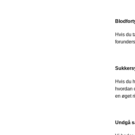
Blodfor
Hvis du t
forunders
Sukkers
Hvis du h
hvordan d
en øget r
Undgå sæ