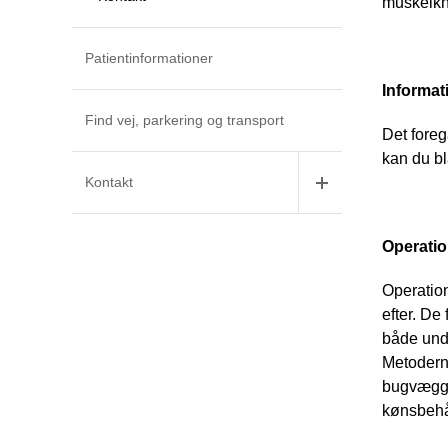
muskelkn
Patientinformationer
Informat
Find vej, parkering og transport
Det foreg
kan du bl
Kontakt
Operation
Operation
efter. De
både unde
Metoderne
bugvæggen
kønsbehå