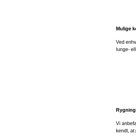
Mulige 
k
Ved enhve
lunge- el
Rygning
Vi anbefa
kendt, at