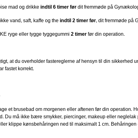
ise mad og drikke
 indtil 6 timer før 
dit fremmøde på Gynækologi
kke vand, saft, kaffe og the
 indtil 2 timer før
, dit fremmøde på 
KE ryge eller tygge tyggegummi
 2 timer 
før din operation.
gtigt, at du overholder fastereglerne af hensyn til din sikkerhed 
r fastet korrekt.
e
age et brusebad om morgenen eller aftenen før din operation. H
d. Du må ikke bære smykker, piercinger, makeup eller neglelak
eller klippe kønsbehåringen ned til maksimalt 1 cm. Behåringe