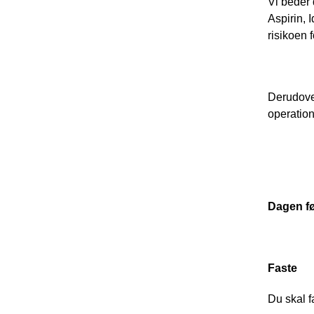
Vi beder 
Aspirin, 
risikoen 
Derudover
operation
Dagen fø
Faste 
Du skal f