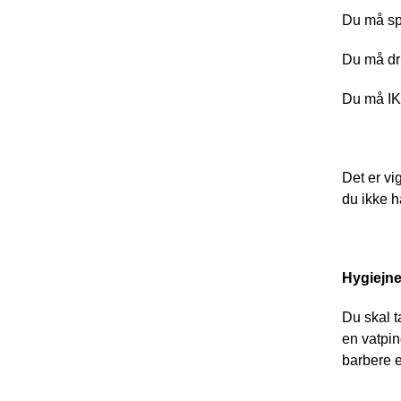
Du må sp
Du må dri
Du må IK
Det er vi
du ikke ha
Hygiejn
Du skal t
en vatpin
barbere 