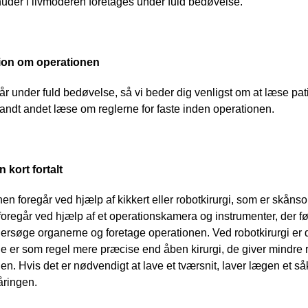
uder i livmoderen foretages under fuld bedøvelse.
ion om operationen 
år under fuld bedøvelse, så vi beder dig venligst om at læse pat
andt andet læse om reglerne for faste inden operationen.
 kort fortalt
en foregår ved hjælp af kikkert eller robotkirurgi, som er skån
 foregår ved hjælp af et operationskamera og instrumenter, de
rsøge organerne og foretage operationen. Ved robotkirurgi er de
 er som regel mere præcise end åben kirurgi, de giver mindre risi
. Hvis det er nødvendigt at lave et tværsnit, laver lægen et såk
ringen.