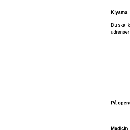
Klysma
Du skal k
udrenser 
På oper
Medicin