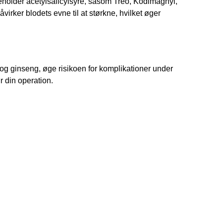
holder acetylsalicylsyre, såsom Treo, Kodimagnyl, 
virker blodets evne til at størkne, hvilket øger 
g ginseng, øge risikoen for komplikationer under 
r din operation.