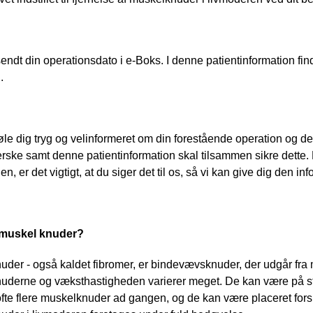
lsendt din operationsdato i e-Boks. I denne patientinformation fin
.
øle dig tryg og velinformeret om din forestående operation og 
rske samt denne patientinformation skal tilsammen sikre dette. H
n, er det vigtigt, at du siger det til os, så vi kan give dig den i
 muskel knuder?
der - også kaldet fibromer, er bindevævsknuder, der udgår fra
derne og væksthastigheden varierer meget. De kan være på størr
fte flere muskelknuder ad gangen, og de kan være placeret forsk