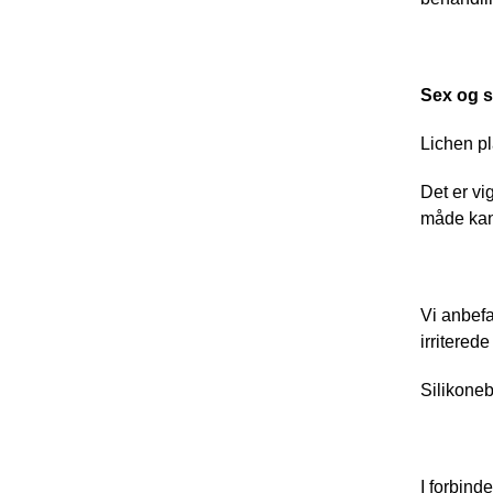
Sex og s
Lichen pl
Det er vi
måde kan 
Vi anbefa
irritered
Silikoneb
I forbin