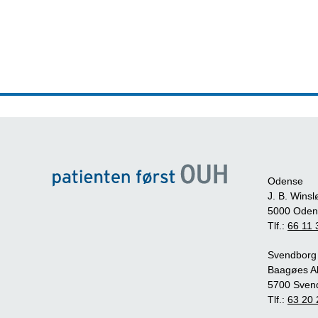
Odense
J. B. Winsl
5000 Oden
Tlf.:
66 11 
Svendborg
Baagøes Al
5700 Sven
Tlf.:
63 20 