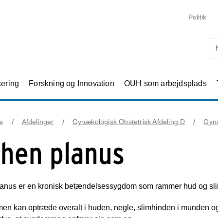
Skip til primært indhold
Politik
kering
Forskning og Innovation
OUH som arbejdsplads
e
Afdelinger
Gynækologisk Obstetrisk Afdeling D
Gyn
chen planus
lanus er en kronisk betændelsessygdom som rammer hud og sli
n kan optræde overalt i huden, negle, slimhinden i munden og