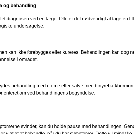
e og behandling
illet diagnosen ved en læge. Ofte er det nødvendigt at tage en li
giske undersøgelse.
n kan ikke forebygges eller kureres. Behandlingen kan dog ne
nnelse i området.
lbydes behandling med creme eller salve med binyrebarkhormon, s
orienteret om ved behandlingens begyndelse. 
ptomerne svinder, kan du holde pause med behandlingen. Gen
 er vigtigt at behandle, når du har symptomer. Dette vil mindske 