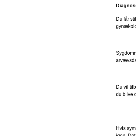
Diagnos
Du får st
gynækolo
Sygdomme
arvævsda
Du vil ti
du blive 
Hvis sym
igen. Det