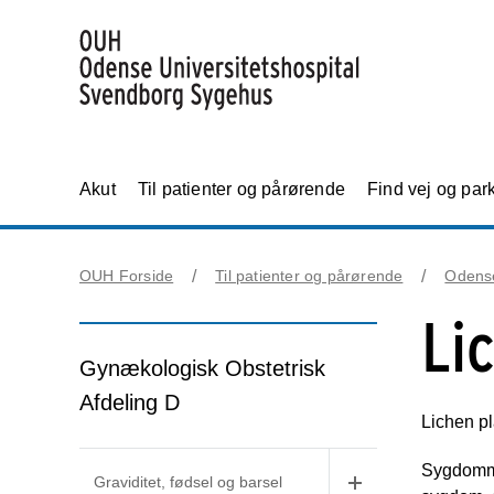
Akut
Til patienter og pårørende
Find vej og par
OUH Forside
Til patienter og pårørende
Odens
Li
Gynækologisk Obstetrisk
Afdeling D
Lichen p
Sygdomme
Graviditet, fødsel og barsel