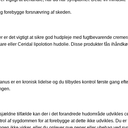
g forebygge forsnævring af skeden.
 er det vigtigt at sikre god hudpleje med fugtbevarende cremer
Care eller Ceridal lipolotion hudolie. Disse produkter fås ihåndkøb
anus er en kronisk lidelse og du tilbydes kontrol første gang efte
ngen. 
sjældne tilfælde kan der i det forandrede hudområde udvikles cell
trol af sygdommen for at forebygge at dette ikke udvikles. Du er v
gen ikke virker, eller du oplever nye gener eller ubehag ved 