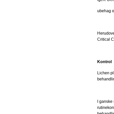
ubehag o
Herudover
Critical 
Kontrol
Lichen pl
behandli
I ganske 
rutinekon
behandlin