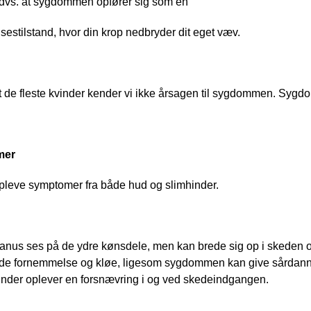
dvs. at sygdommen opfører sig som en
estilstand, hvor din krop nedbryder dit eget væv. 
 de fleste kvinder kender vi ikke årsagen til sygdommen. Sygd
mer
pleve symptomer fra både hud og slimhinder.
lanus ses på de ydre kønsdele, men kan brede sig op i skeden 
e fornemmelse og kløe, ligesom sygdommen kan give sårdannels
inder oplever en forsnævring i og ved skedeindgangen.