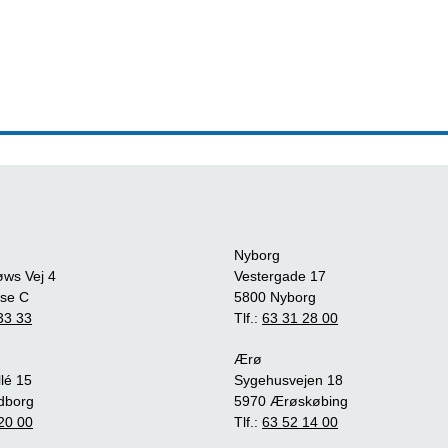
Nyborg
øws Vej 4
Vestergade 17
se C
5800 Nyborg
33 33
Tlf.:
63 31 28 00
Ærø
lé 15
Sygehusvejen 18
dborg
5970 Ærøskøbing
20 00
Tlf.:
63 52 14 00