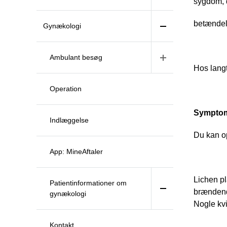
sygdom, 
betændels
Gynækologi
Ambulant besøg
Hos langt
Operation
Sympto
Indlæggelse
Du kan o
App: MineAftaler
Lichen p
Patientinformationer om
brændend
gynækologi
Nogle kv
Kontakt