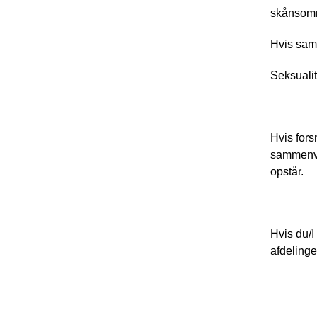
skånsomm
Hvis saml
Seksualit
Hvis fors
sammenvok
opstår. 
Hvis du/I
afdeling