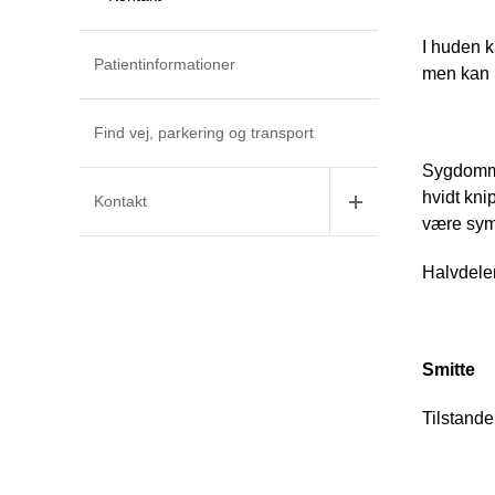
I huden k
Patientinformationer
men kan 
Find vej, parkering og transport
Sygdomme
hvidt kni
Kontakt
være sym
Halvdelen
Smitte
Tilstande