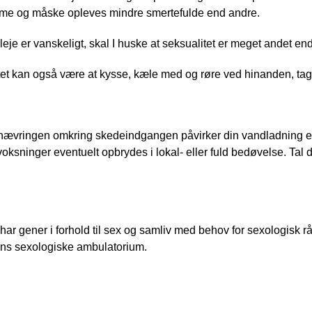
e og måske opleves mindre smertefulde end andre. 
eje er vanskeligt, skal I huske at seksualitet er meget andet en
et kan også være at kysse, kæle med og røre ved hinanden, tag
nævringen omkring skedeindgangen påvirker din vandladning ell
sninger eventuelt opbrydes i lokal- eller fuld bedøvelse. Tal d
 har gener i forhold til sex og samliv med behov for sexologisk r
ens sexologiske ambulatorium.