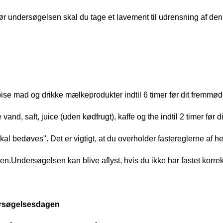
ør undersøgelsen skal du tage et lavement til udrensning af den
se mad og drikke mælkeprodukter indtil 6 timer før dit fremmø
 vand, saft, juice (uden kødfrugt), kaffe og the indtil 2 timer fø
kal bedøves". Det er vigtigt, at du overholder fastereglerne af h
n.Undersøgelsen kan blive aflyst, hvis du ikke har fastet korrek
rsøgelsesdagen