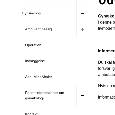
Gynækologi
Gynækolo
I denne p
livmoder
Ambulant besøg
Operation
Informer
Indlæggelse
Du skal f
forsvarli
ambulato
App: MineAftaler
Hvis du m
Patientinformationer om
informati
gynækologi
Kontakt