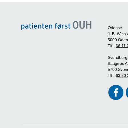
Odense
J. B. Winsl
5000 Oden
Tlf.:
66 11 
Svendborg
Baagøes Al
5700 Sven
Tlf.:
63 20 