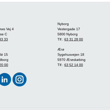
Nyborg
øws Vej 4
Vestergade 17
se C
5800 Nyborg
33 33
Tlf.:
63 31 28 00
Ærø
lé 15
Sygehusvejen 18
dborg
5970 Ærøskøbing
20 00
Tlf.:
63 52 14 00