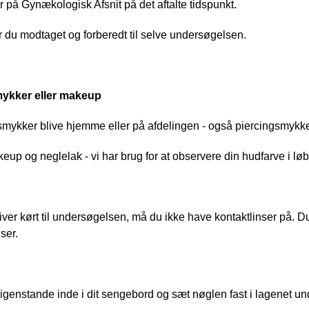
på Gynækologisk Afsnit på det aftalte tidspunkt. 
r du modtaget og forberedt til selve undersøgelsen.
ykker eller makeup
smykker blive hjemme eller på afdelingen - også piercingsmykke
eup og neglelak - vi har brug for at observere din hudfarve i løb
iver kørt til undersøgelsen, må du ikke have kontaktlinser på. D
ser.
genstande inde i dit sengebord og sæt nøglen fast i lagenet u