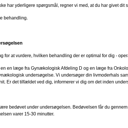
kke har yderligere spørgsmål, regner vi med, at du har givet dit 
de behandling.
rsøgelsen
ug for at vurdere, hvilken behandling der er optimal for dig - oper
l en en læge fra Gynækologisk Afdeling D og en læge fra Onkolo
nækologisk undersøgelse. Vi undersøger din livmoderhals samt ev
nit. Er det tilfældet ved dig, informerer vi dig om det inden unde
ære bedøvet under undersøgelsen. Bedøvelsen får du gennem et 
lsen varer 15-30 minutter.