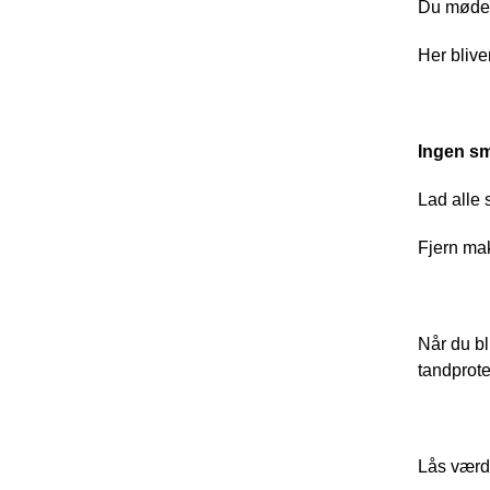
Du møder 
Her blive
Ingen sm
Lad alle 
Fjern mak
Når du bl
tandprote
Lås værdi