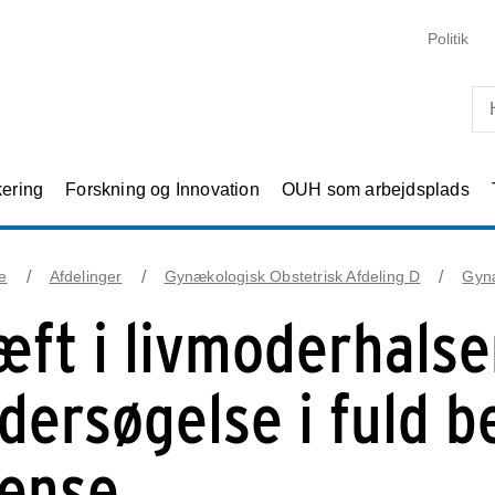
Skip til primært indhold
Politik
kering
Forskning og Innovation
OUH som arbejdsplads
e
Afdelinger
Gynækologisk Obstetrisk Afdeling D
Gyn
æft i livmoderhalse
dersøgelse i fuld b
ense