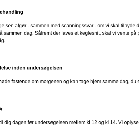
behandling
lsen afgør - sammen med scanningssvar - om vi skal tilbyde dig
på sammen dag. Såfremt der laves et keglesnit, skal vi vente på p
ig.
delse inden undersøgelsen
møde fastende om morgenen og kan tage hjem samme dag, du e
ør
 til dig dagen før undersøgelsen mellem kl 12 og kl 14. Vi oplys