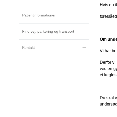
Hvis du i
Patientinformationer
foreslåe
Find vej, parkering og transport
Om unde
Kontakt
Vi har br
Derfor vi
ved en gy
et kegles
Du skal v
undersøge