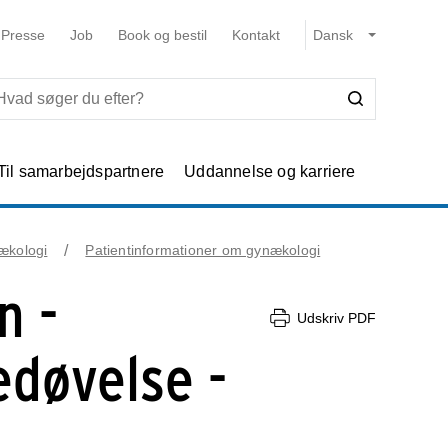
Presse
Job
Book og bestil
Kontakt
Til samarbejdspartnere
Uddannelse og karriere
ækologi
Patientinformationer om gynækologi
n -
Udskriv PDF
edøvelse -