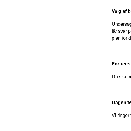
Valg af 
Undersøge
får svar 
plan for d
Forbere
Du skal 
Dagen f
Vi ringer