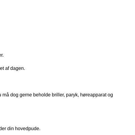
r. 
et af dagen.
u må dog gerne beholde briller, paryk, høreapparat og 
nder din hovedpude.