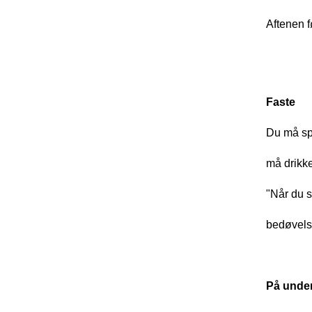
Aftenen f
Faste
Du må spi
må drikke
"Når du s
bedøvelse
På unde