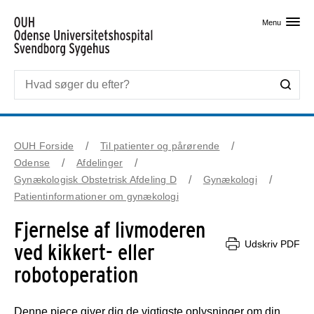
Skip til primært indhold
Menu
OUH Forside
Til patienter og pårørende
Odense
Afdelinger
Gynækologisk Obstetrisk Afdeling D
Gynækologi
Patientinformationer om gynækologi
Fjernelse af livmoderen
Udskriv PDF
ved kikkert- eller
robotoperation
Denne pjece giver dig de vigtigste oplysninger om din 