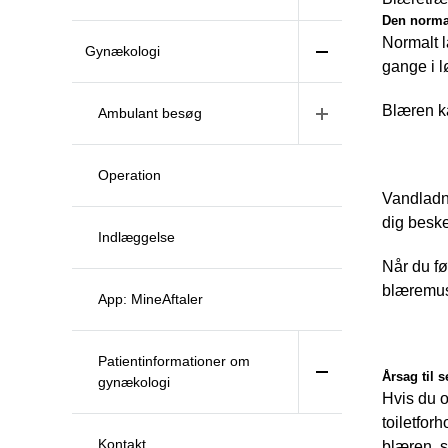
Den norma
Normalt l
Gynækologi
gange i l
Blæren k
Ambulant besøg
Operation
Vandladni
dig besk
Indlæggelse
Når du fø
blæremus
App: MineAftaler
Patientinformationer om
Årsag til 
gynækologi
Hvis du o
toiletfor
Kontakt
blæren, s