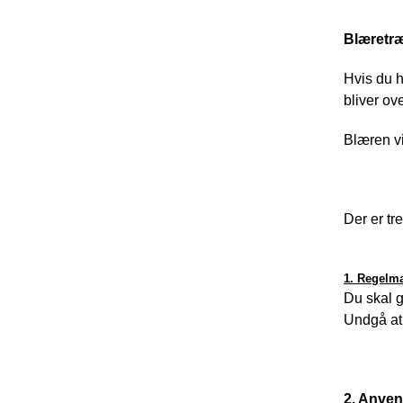
Blæretr
Hvis du h
bliver ove
Blæren vi
Der er tr
1.
Regelmæ
Du skal g
Undgå at 
2. 
Anven