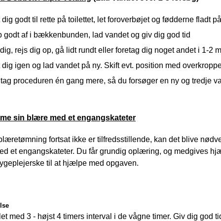
dig godt til rette på toilettet, let foroverbøjet og fødderne fladt p
 godt af i bækkenbunden, lad vandet og giv dig god tid
dig, rejs dig op, gå lidt rundt eller foretag dig noget andet i 1-2 m
dig igen og lad vandet på ny. Skift evt. position med overkropp
tag proceduren én gang mere, så du forsøger en ny og tredje v
mme sin blære med et engangskateter
blæretømning fortsat ikke er tilfredsstillende, kan det blive nødv
ed et engangskateter. Du får grundig oplæring, og medgives hjælp
geplejerske til at hjælpe med opgaven. 
lse
let med 3 - højst 4 timers interval i de vågne timer. Giv dig god t