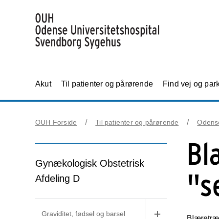
Akut
Til patienter og pårørende
Find vej og par
OUH Forside
Til patienter og pårørende
Odens
Bl
Gynækologisk Obstetrisk
"s
Afdeling D
Graviditet, fødsel og barsel
Blæretræ