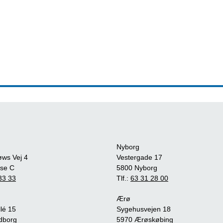
Nyborg
øws Vej 4
Vestergade 17
se C
5800 Nyborg
33 33
Tlf.:
63 31 28 00
Ærø
lé 15
Sygehusvejen 18
dborg
5970 Ærøskøbing