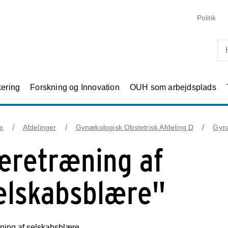
Skip til primært indhold
Politik
kering
Forskning og Innovation
OUH som arbejdsplads
e
Afdelinger
Gynækologisk Obstetrisk Afdeling D
Gyn
æretræning af
elskabsblære"
ning af selskabsblære