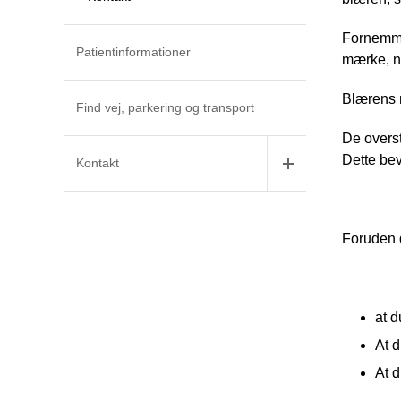
Fornemmel
Patientinformationer
mærke, nå
Blærens m
Find vej, parkering og transport
De overst
Dette bev
Kontakt
Foruden 
at d
At 
At d