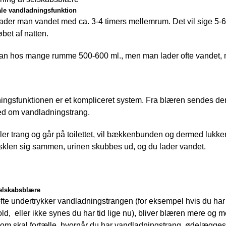
le vandladningsfunktion
ader man vandet med ca. 3-4 timers mellemrum. Det vil sige 5-6 
øbet af natten.
an hos mange rumme 500-600 ml., men man lader ofte vandet, n
ngsfunktionen er et kompliceret system. Fra blæren sendes der s
ed om vandladningstrang. 
ler trang og går på toilettet, vil bækkenbunden og dermed lukkem
klen sig sammen, urinen skubbes ud, og du lader vandet.
selskabsblære
fte undertrykker vandladningstrangen (for eksempel hvis du har e
hold,  eller ikke synes du har tid lige nu), bliver blæren mere og m
om skal fortælle, hvornår du har vandladningstrang, ødelægges