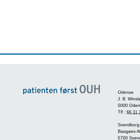
Odense
J. B. Winsl
5000 Oden
Tlf.:
66 11 
Svendborg
Baagøes Al
5700 Sven