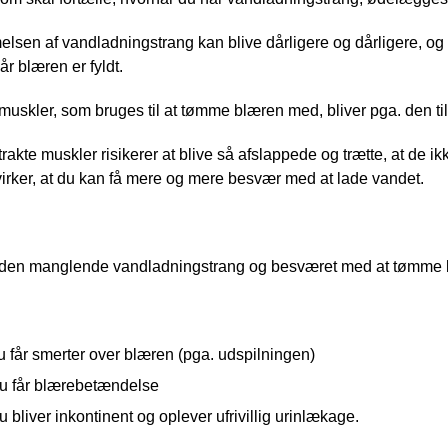
sen af vandladningstrang kan blive dårligere og dårligere, og k
r blæren er fyldt.
uskler, som bruges til at tømme blæren med, bliver pga. den til
rakte muskler risikerer at blive så afslappede og trætte, at de i
irker, at du kan få mere og mere besvær med at lade vandet. 
den manglende vandladningstrang og besværet med at tømme blær
u får smerter over blæren (pga. udspilningen)
du får blærebetændelse
u bliver inkontinent og oplever ufrivillig urinlækage.