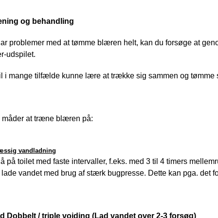
æning og behandling
ar problemer med at tømme blæren helt, kan du forsøge at genop
r-udspilet. 
l i mange tilfælde kunne lære at trække sig sammen og tømme s
e måder at træne blæren på:
ssig vandladning
å på toilet med faste intervaller, f.eks. med 3 til 4 timers melle
lade vandet med brug af stærk bugpresse. Dette kan pga. det for
d 
Dobbelt / triple voiding
(Lad vandet over 2-3 forsøg)