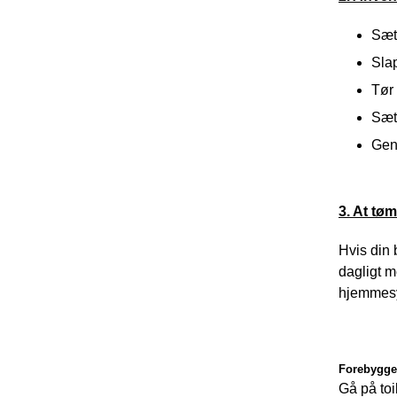
Sæt 
Slap
Tør 
Sæt 
Gen
3. At tø
Hvis din 
dagligt m
hjemmesy
Forebygge
Gå på toi