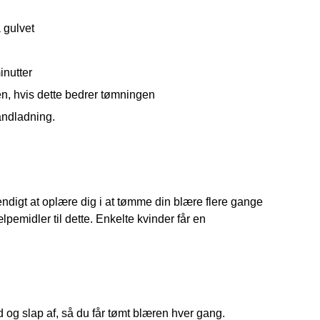
å gulvet
inutter
en, hvis dette bedrer tømningen
andladning.
endigt at oplære dig i at tømme din blære flere gange 
emidler til dette. Enkelte kvinder får en 
id og slap af, så du får tømt blæren hver gang. 