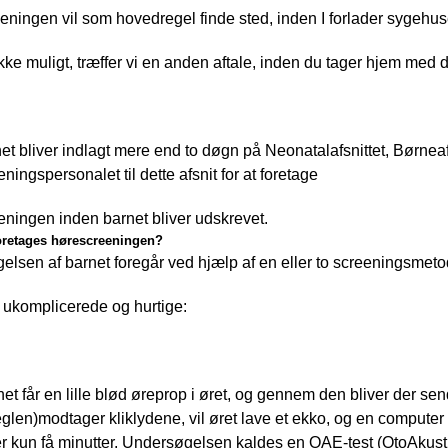
ningen vil som hovedregel finde sted, inden I forlader sygehus
ikke muligt, træffer vi en anden aftale, inden du tager hjem med d
et bliver indlagt mere end to døgn på Neonatalafsnittet, Børne
ningspersonalet til dette afsnit for at foretage
ningen inden barnet bliver udskrevet.
oretages hørescreeningen?
lsen af barnet foregår ved hjælp af en eller to screeningsmeto
 ukomplicerede og hurtige:
et får en lille blød øreprop i øret, og gennem den bliver der sen
glen)modtager kliklydene, vil øret lave et ekko, og en computer
er kun få minutter. Undersøgelsen kaldes en OAE-test (OtoAkust