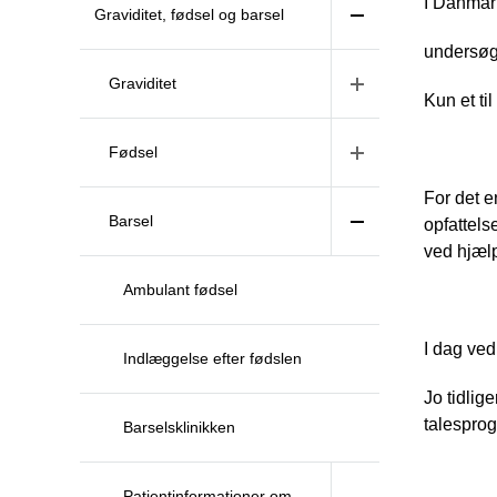
I Danmark
Graviditet, fødsel og barsel
undersøge
Graviditet
Kun et ti
Fødsel
For det e
Barsel
opfattels
ved hjælp
Ambulant fødsel
I dag ved
Indlæggelse efter fødslen
Jo tidlig
talesprog
Barselsklinikken
Patientinformationer om