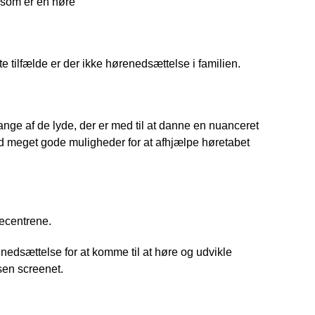
, som er en høre
te tilfælde er der ikke hørenedsættelse i familien.
nge af de lyde, der er med til at danne en nuanceret 
rtid meget gode muligheder for at afhjælpe høretabet 
recentrene.
nedsættelse for at komme til at høre og udvikle 
lsen screenet.