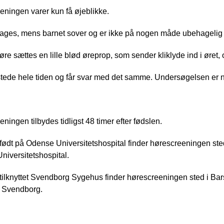
ningen varer kun få øjeblikke.
ages, mens barnet sover og er ikke på nogen måde ubehagelig f
 øre sættes en lille blød øreprop, som sender kliklyde ind i øret,
 stede hele tiden og får svar med det samme. Undersøgelsen er natu
ningen tilbydes tidligst 48 timer efter fødslen.
født på Odense Universitetshospital finder hørescreeningen sted i
iversitetshospital.
tilknyttet Svendborg Sygehus finder hørescreeningen sted i Bar
0 Svendborg.