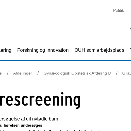
Skip til primært indhold
Politik
kering
Forskning og Innovation
OUH som arbejdsplads
e
Afdelinger
Gynækologisk Obstetrisk Afdeling D
Grav
rescreening
rsøgelse af dit nyfødte barn
al hørelsen undersøges