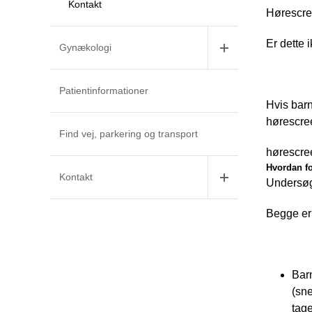
Kontakt
Hørescree
Er dette 
Gynækologi
Patientinformationer
Hvis barn
hørescree
Find vej, parkering og transport
hørescree
Hvordan f
Kontakt
Undersøge
Begge er
Barn
(sne
tag