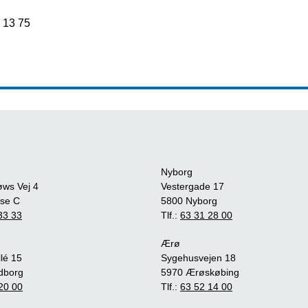
1 13 75
Nyborg
øws Vej 4
Vestergade 17
se C
5800 Nyborg
33 33
Tlf.:
63 31 28 00
Ærø
lé 15
Sygehusvejen 18
dborg
5970 Ærøskøbing
20 00
Tlf.:
63 52 14 00