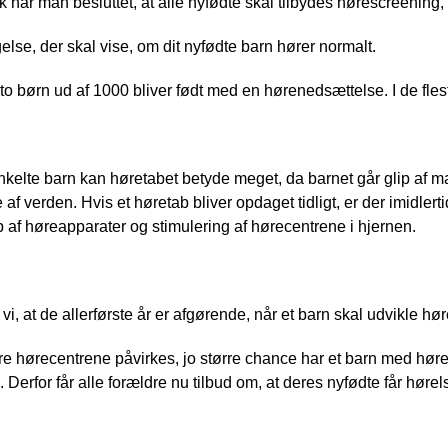
 har man besluttet, at alle nyfødte skal tilbydes hørescreening
lse, der skal vise, om dit nyfødte barn hører normalt. 
l to børn ud af 1000 bliver født med en hørenedsættelse. I de fles
nkelte barn kan høretabet betyde meget, da barnet går glip af ma
e af verden. Hvis et høretab bliver opdaget tidligt, er der imidle
 af høreapparater og stimulering af hørecentrene i hjernen.
 vi, at de allerførste år er afgørende, når et barn skal udvikle hø
ere hørecentrene påvirkes, jo større chance har et barn med høre
. Derfor får alle forældre nu tilbud om, at deres nyfødte får høre