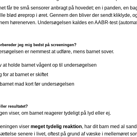
et får tre små sensorer anbragt på hovedet; en i panden, en bag
ille blød øreprop i øret. Gennem den bliver der sendt kliklyde, 
nem hørenerven. Undersøgelsen kaldes en AABR-test (automat
rbereder jeg mig bedst på screeningen?
rsøgelsen er nemmest at udføre, mens barnet sover.
 at holde barnet vågent op til undersøgelsen
 for at barnet er skiftet
 barnet mad kort før undersøgelsen
ller resultatet?
en viser, om barnet reagerer tydeligt på lyd eller ej.
eningen viser 
meget tydelig reaktion
, har dit barn med al san
ttelse senere i livet, oftest på grund af væske i mellemøret s