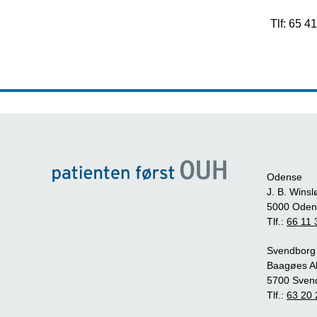
Tlf: 65 4
Odense
J. B. Winsl
5000 Oden
Tlf.:
66 11 
Svendborg
Baagøes Al
5700 Sven
Tlf.:
63 20 