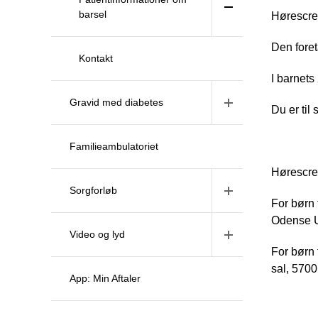
barsel
Hørescree
Den foret
Kontakt
I barnets
Gravid med diabetes
Du er til
Familieambulatoriet
Hørescree
Sorgforløb
For børn 
Odense Un
Video og lyd
For børn 
sal, 570
App: Min Aftaler