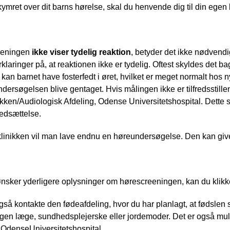
kymret over dit barns hørelse, skal du henvende dig til din egen
eeningen 
ikke viser tydelig reaktion
, betyder det ikke nødvendi
klaringer på, at reaktionen ikke er tydelig. Oftest skyldes det bagg
an barnet have fosterfedt i øret, hvilket er meget normalt hos ny
ndersøgelsen blive gentaget. Hvis målingen ikke er tilfredsstillende
kken/Audiologisk Afdeling, Odense Universitetshospital. Dette sk
edsættelse.
linikken vil man lave endnu en høreundersøgelse. Den kan give
nsker yderligere oplysninger om hørescreeningen, kan du klikk
så kontakte den fødeafdeling, hvor du har planlagt, at fødslen s
gen læge, sundhedsplejerske eller jordemoder. Det er også mulig
 OdenseUniversitetshospital.