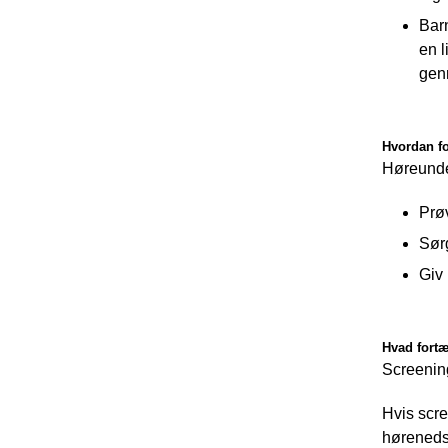
Barn
en l
gen
Hvordan fo
Høreunde
Prøv
Sørg
Giv
Hvad fortæ
Screening
Hvis scre
hørenedsæ