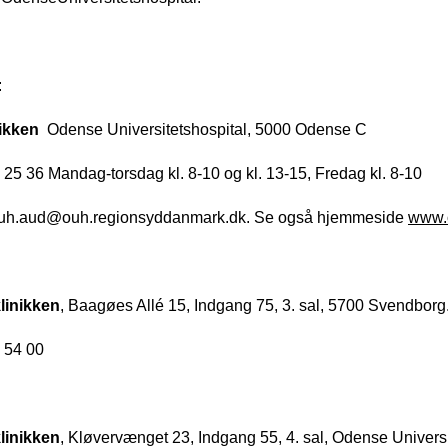
:
ikken 
 Odense Universitetshospital, 5000 Odense C
1 25 36 Mandag-torsdag kl. 8-10 og kl. 13-15, Fredag kl. 8-10
ouh.aud@ouh.regionsyddanmark.dk. Se også hjemmeside 
www.
linikken
, Baagøes Allé 15, Indgang 75, 3. sal, 5700 Svendborg
0 54 00
linikken
, Kløvervænget 23, Indgang 55, 4. sal, Odense Univers