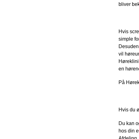
bliver be
Hvis scr
simple for
Desuden k
vil høreu
Høreklini
en høren
På Hørek
Hvis du ø
Du kan og
hos din e
Afdeling,