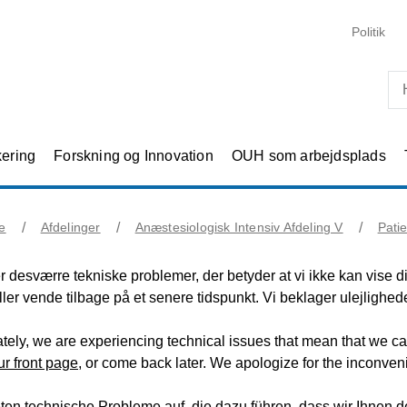
Skip til primært indhold
Politik
kering
Forskning og Innovation
OUH som arbejdsplads
e
Afdelinger
Anæstesiologisk Intensiv Afdeling V
Pati
r desværre tekniske problemer, der betyder at vi ikke kan vise 
eller vende tilbage på et senere tidspunkt. Vi beklager ulejlighed
tely, we are experiencing technical issues that mean that we c
ur front page
, or come back later. We apologize for the inconven
eten technische Probleme auf, die dazu führen, dass wir Ihnen 