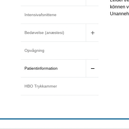
können v
Unannehm
Intensivafsnittene
Bedøvelse (anæstesi)
Opvågning
Patientinformation
HBO Trykkammer