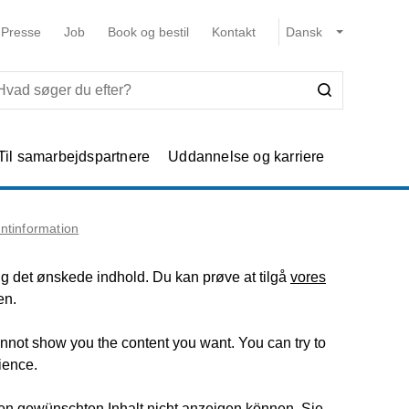
Presse
Job
Book og bestil
Kontakt
Til samarbejdspartnere
Uddannelse og karriere
entinformation
dig det ønskede indhold. Du kan prøve at tilgå
vores
en.
annot show you the content you want. You can try to
ience.
den gewünschten Inhalt nicht anzeigen können. Sie