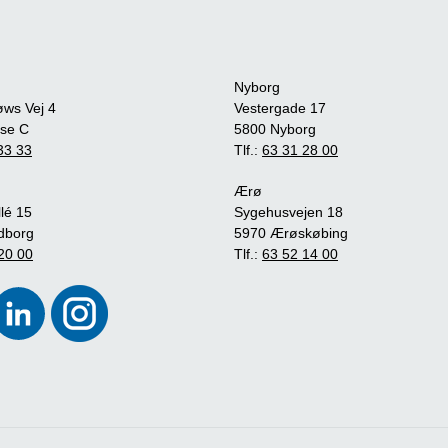
Nyborg
øws Vej 4
Vestergade 17
se C
5800 Nyborg
33 33
Tlf.:
63 31 28 00
Ærø
lé 15
Sygehusvejen 18
dborg
5970 Ærøskøbing
20 00
Tlf.:
63 52 14 00