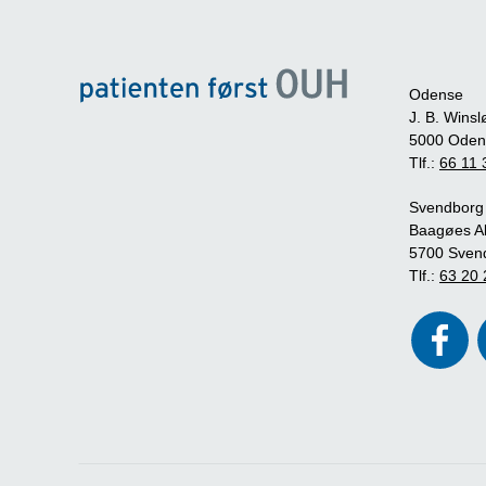
Odense
J. B. Winsl
5000 Oden
Tlf.:
66 11 
Svendborg
Baagøes Al
5700 Sven
Tlf.:
63 20 