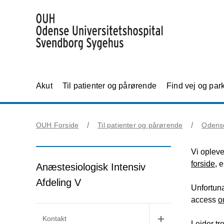
Akut
Til patienter og pårørende
Find vej og par
OUH Forside
Til patienter og pårørende
Odens
Vi opleve
forside
, 
Anæstesiologisk Intensiv
Afdeling V
Unfortuna
access
o
Kontakt
Leider tr