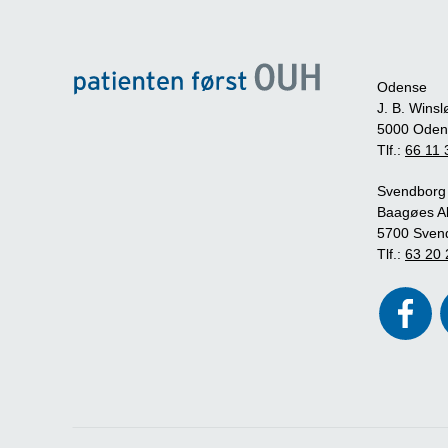
Odense
J. B. Winsl
5000 Oden
Tlf.:
66 11 
Svendborg
Baagøes Al
5700 Sven
Tlf.:
63 20 