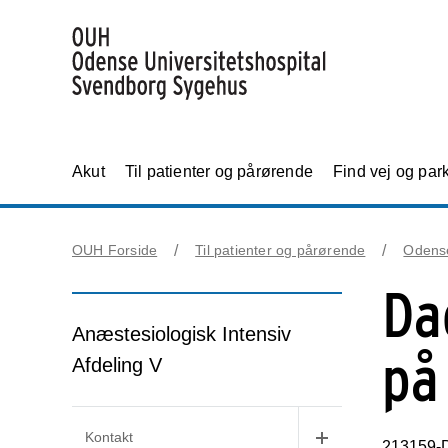
Akut
Til patienter og pårørende
Find vej og par
OUH Forside
Til patienter og pårørende
Odens
Da
Anæstesiologisk Intensiv
på
Afdeling V
Kontakt
213159-D