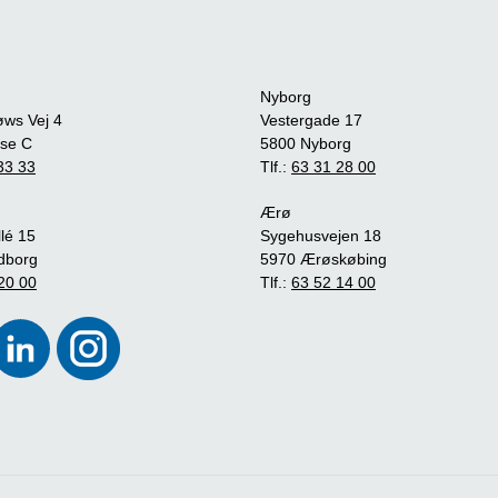
Nyborg
øws Vej 4
Vestergade 17
se C
5800 Nyborg
33 33
Tlf.:
63 31 28 00
Ærø
lé 15
Sygehusvejen 18
dborg
5970 Ærøskøbing
20 00
Tlf.:
63 52 14 00