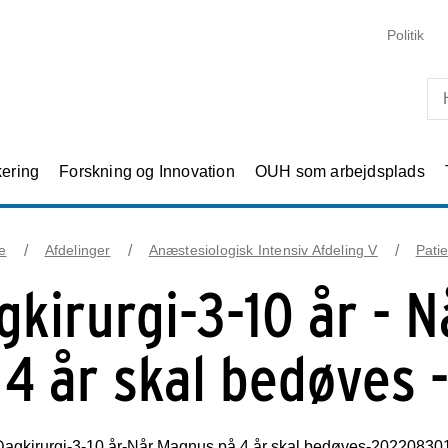
Skip til primært indhold
Politik
kering
Forskning og Innovation
OUH som arbejdsplads
e
Afdelinger
Anæstesiologisk Intensiv Afdeling V
Pati
gkirurgi-3-10 år - 
 4 år skal bedøves 
agkirurgi-3-10 år-Når Magnus på 4 år skal bedøves-20220830