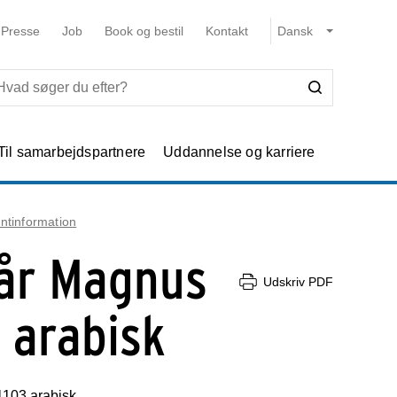
Presse
Job
Book og bestil
Kontakt
Til samarbejdspartnere
Uddannelse og karriere
entinformation
Når Magnus
Udskriv PDF
- arabisk
1103 arabisk