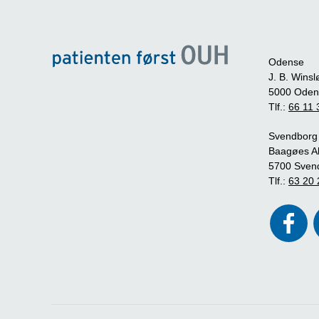
Odense
J. B. Winsl
5000 Oden
Tlf.:
66 11 
Svendborg
Baagøes Al
5700 Sven
Tlf.:
63 20 