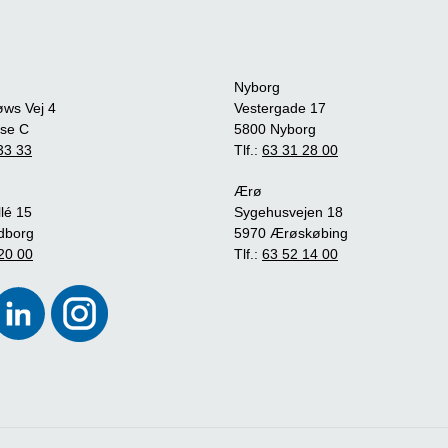
Nyborg
øws Vej 4
Vestergade 17
se C
5800 Nyborg
33 33
Tlf.:
63 31 28 00
Ærø
lé 15
Sygehusvejen 18
dborg
5970 Ærøskøbing
20 00
Tlf.:
63 52 14 00