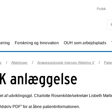
Skip til primært indhold
Politik
kering
Forskning og Innovation
OUH som arbejdsplads
e
Afdelinger
Anæstesiologisk Intensiv Afdeling V
Pati
K anlæggelse
t af udviklingsgpl. Charlotte Rosenkilde/sekretær Lisbeth Møll
Udskriv PDF” for at åbne patientinformationen.