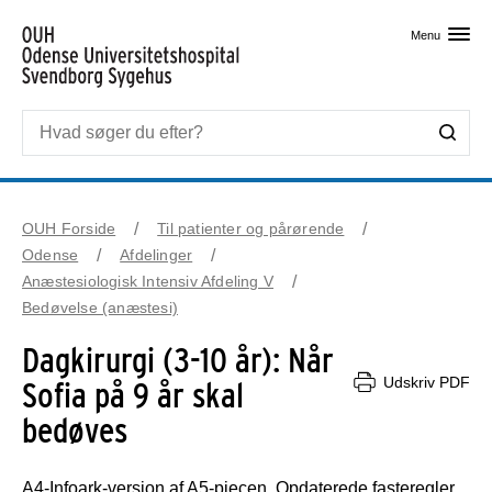
Skip til primært indhold
Menu
OUH Forside
Til patienter og pårørende
Odense
Afdelinger
Anæstesiologisk Intensiv Afdeling V
Bedøvelse (anæstesi)
Dagkirurgi (3-10 år): Når
Udskriv PDF
Sofia på 9 år skal
bedøves
A4-Infoark-version af A5-pjecen. Opdaterede fasteregler