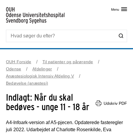
Skip til primært indhold
Menu
OUH Forside
Til patienter og pårørende
Odense
Afdelinger
Anæstesiologisk Intensiv Afdeling V
Bedøvelse (anæstesi)
Indlagt: Når du skal
Udskriv PDF
bedøves - unge 11 - 18 år
A4-Infoark-version af A5-pjecen. Opdaterede fasteregler
juli 2022. Udarbejdet af Charlotte Rosenkilde, Eva