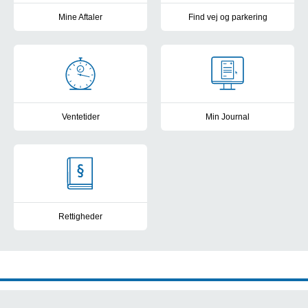
Mine Aftaler
Find vej og parkering
Få overblik, book tider, skriv beskeder og se breve i MineAftaler.
Parkering og kort over OUH's 
Ventetider
Min Journal
Frit sygehusvalg: Se sygehusenes ventetider og patienttilfredshe
Se din elektroniske patientjour
Rettigheder
Kontakt til patientvejlederne, frit sygehusvalg og muligheder for a