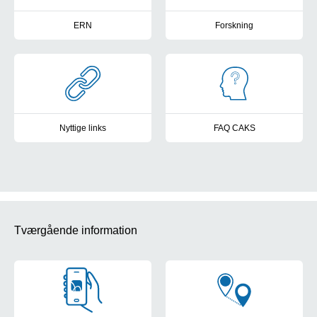
ERN
Forskning
European Reference Network
Forskning ved CAKS
Nyttige links
FAQ CAKS
Nyttige links
Her kan du se svarene på de hy
Tværgående information