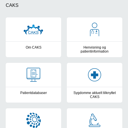
CAKS
Om CAKS
Henvisning og
patientinformation
Information og kontaktoplysninger Information in English
Henvisning til CAKS samt informa
Patientdatabaser
Sygdomme aktuelt tilknyttet
CAKS
Registrering af personer i patientdatabaser (RareDis og von Hipp
Sygdomme der varetages i CA